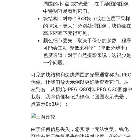
周围的小“点”或“光晕”；在手绘图的图像
中特别容易看到它们。
块结构：对每个8x8块（或在色度下采样
的情况下更大）分别处理图像，块边缘在
高压缩率下变得可见。
颜色细节丢失：取决于保存的参数，程序
可能会主动“降低采样率”（降低分辨率）
色度通道；对于自然摄影来说，这很少是
一个问题。
可见的块结构和边缘周围的光晕通常称为JPEG
伪像。让我们放大示例以更好地查看它们。从
左到右，从原始JPEG Q80和JPEG Q30图像中
裁剪。我将伪像标记为绿色（圆圈表示光晕，
点表示8x8块）：
由于任何信息丢失，您实际上无法恢复。锐化
可能有助于恢复丢失的边缘对比度，但会使“光