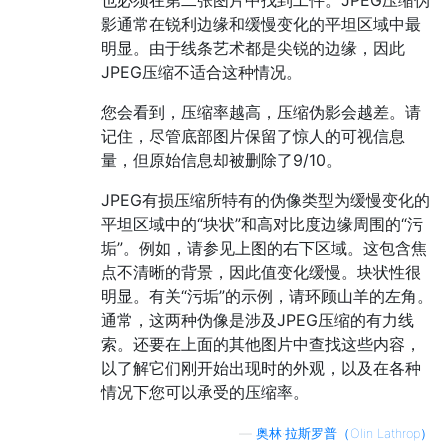
也必须在第二张图片中找到工件。JPEG压缩伪
影通常在锐利边缘和缓慢变化的平坦区域中最
明显。由于线条艺术都是尖锐的边缘，因此
JPEG压缩不适合这种情况。
您会看到，压缩率越高，压缩伪影会越差。请
记住，尽管底部图片保留了惊人的可视信息
量，但原始信息却被删除了9/10。
JPEG有损压缩所特有的伪像类型为缓慢变化的
平坦区域中的“块状”和高对比度边缘周围的“污
垢”。例如，请参见上图的右下区域。这包含焦
点不清晰的背景，因此值变化缓慢。块状性很
明显。有关“污垢”的示例，请环顾山羊的左角。
通常，这两种伪像是涉及JPEG压缩的有力线
索。还要在上面的其他图片中查找这些内容，
以了解它们刚开始出现时的外观，以及在各种
情况下您可以承受的压缩率。
—
奥林·拉斯罗普（Olin Lathrop）