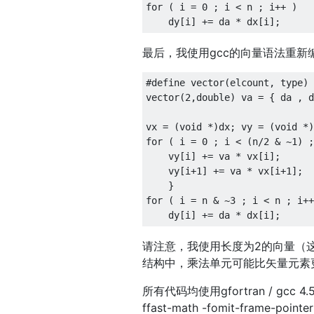
for
(
 i 
=
0
;
 i 
<
 n 
;
 i
++
)
    dy
[
i
]
+=
 da 
*
 dx
[
i
];
最后，我使用gcc的向量语法重新编写
#define
 vector
(
elcount
,
 type
)
 
vector
(
2
,
double
)
 va 
=
{
 da 
,
 d
vx 
=
(
void
*)
dx
;
 vy 
=
(
void
*)
for
(
 i 
=
0
;
 i 
<
(
n
/
2
&
~
1
)
;
    vy
[
i
]
+=
 va 
*
 vx
[
i
];
    vy
[
i
+
1
]
+=
 va 
*
 vx
[
i
+
1
];
}
for
(
 i 
=
 n 
&
~
3
;
 i 
<
 n 
;
 i
++
    dy
[
i
]
+=
 da 
*
 dx
[
i
];
请注意，我使用长度为2的向量（
结构中，乘法单元可能比矢量元素
所有代码均使用gfortran / gcc 4.5
ffast-math -fomit-frame-poin