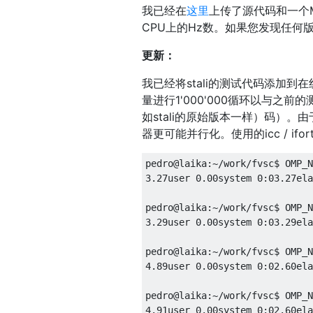
我已经在
这里
上传了源代码和一个Ma
CPU上的Hz数。如果您发现任何
更新：
我已经将stali的测试代码添加到
量进行1'000'000循环以与之前
如stali的原始版本一样）码）
器更可能并行化。使用的icc / ifort
pedro@laika
:~
/work/
fvsc$ OMP_N
3.27user
0.00system
0
:
03.27ela
pedro@laika
:~
/work/
fvsc$ OMP_N
3.29user
0.00system
0
:
03.29ela
pedro@laika
:~
/work/
fvsc$ OMP_N
4.89user
0.00system
0
:
02.60ela
pedro@laika
:~
/work/
fvsc$ OMP_N
4.91user
0.00system
0
:
02.60ela