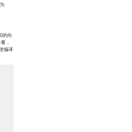
置为
0的向
向量，
使编译