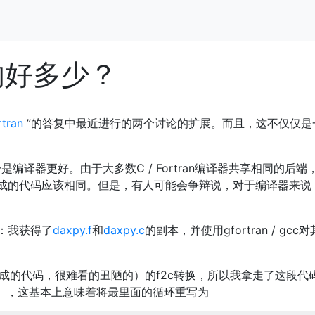
真的好多少？
tran
”的答复中最近进行的两个讨论的扩展。而且，这不仅仅是
一是编译器更好。由于大多数C / Fortran编译器共享相同的后端
成的代码应该相同。但是，有人可能会争辩说，对于编译器来说，
：我获得了
daxpy.f
和
daxpy.c
的副本，并使用gfortran / gcc
（自动生成的代码，很难看的丑陋的）的f2c转换，所以我拿走了这段代
_c），这基本上意味着将最里面的循环重写为