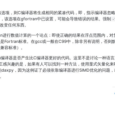
该选项，则C编译器将生成相同的紧凑代码，即，指示编译器忽
该选项在gfortran中已设置，可能会导致错误的结果。强制
-
没有改变任何东西。
rtran进行数值计算的一个论点：即使正确的结果在浮点范围内，对
Fortran标准。在gcc或一般在C99中，除非另有说明，否则
54兼容标准）。
ran编译器是否产生比C编译器更好的代码。这里不是讨论一种语
正感兴趣的是，如果有人可以找到一种方法，使用显式矢量化来
高效的daxpy，因为这例证了必须依靠编译器进行SIMD优化的问题
况。