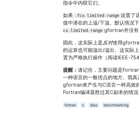
指令中内联它们。
如果
设置了
-fcx-limited-range
值中潜在的上溢/下溢。默认情况下，
gfortran并
cx-limited-range
因此，这实际上是
反对
使用gfo
的运算也可能溢出/溢出。这实际上是
置为严格执行操作（阅读IEEE-7
提醒：
请记住，主要问题是Fort
一种语言的一般优点的地方。我真
gfortran来产生与C语言一样
Fortran编译器胜过其C副本的情
fortran
c
blas
benchmarking