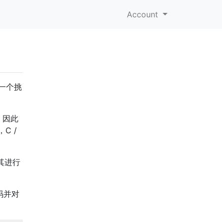
Account
一个挑
，因此
C /
对其进行
码并对