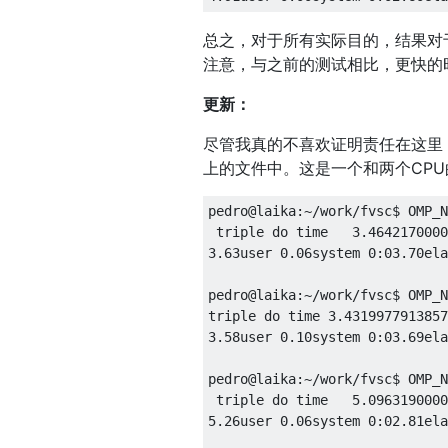
总之，对于所有实际目的，结果对于
注意，与之前的测试相比，更快的
更新：
尽管我真的不喜欢证明责任在这里，但
上的文件中。这是一个和两个CP
pedro@laika
:~
/work/
fvsc$ OMP_N
 triple 
do
 time   
3.4642170000
3.63user
0.06system
0
:
03.70ela
pedro@laika
:~
/work/
fvsc$ OMP_N
triple 
do
 time 
3.4319977913857
3.58user
0.10system
0
:
03.69ela
pedro@laika
:~
/work/
fvsc$ OMP_N
 triple 
do
 time   
5.0963190000
5.26user
0.06system
0
:
02.81ela