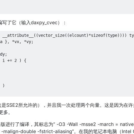
了它（输入daxpy_cvec）：
 __attribute__
((
vector_size
((
elcount
)*
sizeof
(
type
))))
 ty
a 
},
*
vx
,
*
vy
;
dy
;
 i 
+=
2
)
{
)
这是SSE2所允许的），并且我一次处理两个向量。这是因为在许
更多。
版进行了编译，其标志为“ -O3 -Wall -msse2 -march = native
ter -malign-double -fstrict-aliasing”。在我的笔记本电脑（Intel 