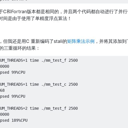
C和Fortran版本都是相同的，并且两个代码都自动进行了并
时间是由于使用了单精度浮点算法！
我还是用C 重新编码了stali的
矩阵乘法示例
，并将其添加到
U的三重循环的结果：
UM_THREADS
=
1
 time 
./
mm_test_f 
2500
0000
psed
99
%
CPU
UM_THREADS
=
1
 time 
./
mm_test_c 
2500
68
psed
99
%
CPU
UM_THREADS
=
2
 time 
./
mm_test_f 
2500
0000
psed
189
%
CPU