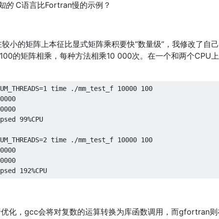
知的
C语言比Fortran慢的示例？
在较小的矩阵上本征比显式矩阵乘积要快“数量级”，我修改了自
100的矩阵相乘，每种方法相乘10 000次。在一个和两个CPU
UM_THREADS
=
1
 time 
./
mm_test_f 
10000
100
0000
0000
psed
99
%
CPU
UM_THREADS
=
2
 time 
./
mm_test_f 
10000
100
0000
0000
psed
192
%
CPU
行优化，gcc会将对复数的运算转换为库函数调用，而gfortran