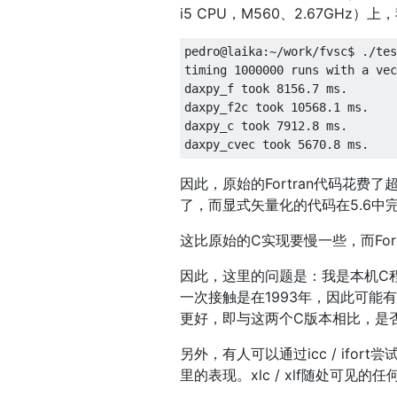
i5 CPU，M560、2.67GHz
pedro@laika
:~
/work/
fvsc$ 
./
tes
timing 
1000000
 runs 
with
 a vec
daxpy_f took 
8156.7
 ms
.
daxpy_f2c took 
10568.1
 ms
.
daxpy_c took 
7912.8
 ms
.
daxpy_cvec took 
5670.8
 ms
.
因此，原始的Fortran代码花费了
了，而显式矢量化的代码在5.6中
这比原始的C实现要慢一些，而For
因此，这里的问题是：我是本机C程
一次接触是在1993年，因此可能有
更好，即与这两个C版本相比，是
另外，有人可以通过icc / if
里的表现。xlc / xlf随处可见的