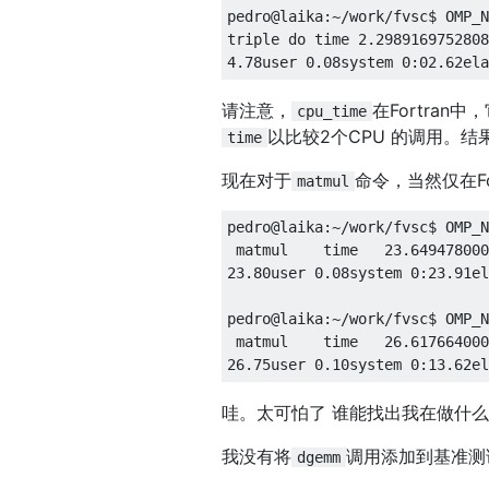
pedro@laika
:~
/work/
fvsc$ OMP_N
triple 
do
 time 
2.2989169752808
4.78user
0.08system
0
:
02.62ela
请注意，
在Fortra
cpu_time
以比较2个CPU 的调用。
time
现在对于
命令，当然仅在F
matmul
pedro@laika
:~
/work/
fvsc$ OMP_N
 matmul    time   
23.649478000
23.80user
0.08system
0
:
23.91el
pedro@laika
:~
/work/
fvsc$ OMP_N
 matmul    time   
26.617664000
26.75user
0.10system
0
:
13.62el
哇。太可怕了 谁能找出我在做什
我没有将
调用添加到基准测
dgemm