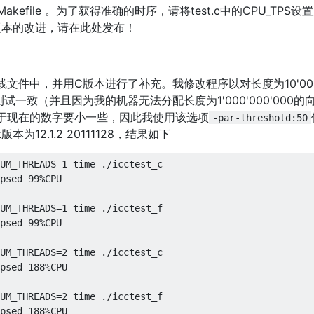
kefile 。为了获得准确的时序，请将test.c中的CPU_TPS设
版本的改进，请在此处发布！
在线文件中，并用C版本进行了补充。我修改程序以对长度为10'00
的测试一致（并且因为我的机器无法分配长度为1'000'000'000的
。由于现在的数字要小一些，因此我使用该选项
-par-threshold:50
版本为12.1.2 20111128，结果如下
UM_THREADS
=
1
 time 
./
icctest_c
psed
99
%
CPU
UM_THREADS
=
1
 time 
./
icctest_f
psed
99
%
CPU
UM_THREADS
=
2
 time 
./
icctest_c
psed
188
%
CPU
UM_THREADS
=
2
 time 
./
icctest_f
psed
188
%
CPU