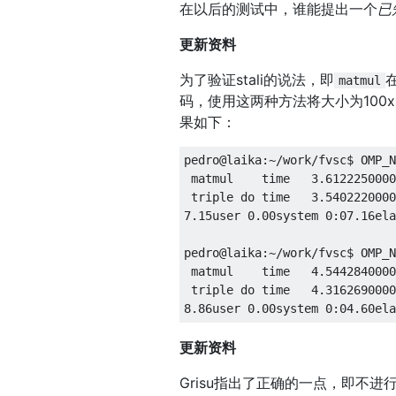
在以后的测试中，谁能提出一个
已
更新资料
为了验证stali的说法，即
matmul
码，使用这两种方法将大小为100x
果如下：
pedro@laika
:~
/work/
fvsc$ OMP_N
 matmul    time   
3.6122250000
 triple 
do
 time   
3.5402220000
7.15user
0.00system
0
:
07.16ela
pedro@laika
:~
/work/
fvsc$ OMP_N
 matmul    time   
4.5442840000
 triple 
do
 time   
4.3162690000
8.86user
0.00system
0
:
04.60ela
更新资料
Grisu指出了正确的一点，即不进