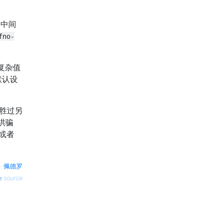
略中间
fno-
复杂值
默认设
言胜过另
哄骗
，或者
—
佩德罗
source