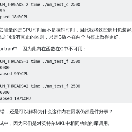
UM_THREADS
=
2
 time 
./
mm_test_c 
2500
99
psed
184
%
CPU
n中，它测量的是CPU时间而不是挂钟时间，因此我将这些调用包装起
结果之间没有真正的区别，只是C版本在两个内核上做得更好。
ortran中，因为此内在函数在C中不可用：
UM_THREADS
=
1
 time 
./
mm_test_f 
2500
0000
apsed
99
%
CPU
UM_THREADS
=
2
 time 
./
mm_test_f 
2500
0000
apsed
197
%
CPU
么错，还是可以解释为什么这种内在因素仍然是件好事？
试中，因为它们是对英特尔MKL中相同功能的库调用。