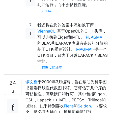
动并运行，而不会牺牲性能。
—
2011年
7
我还将在您的答案中添加以下库：
ViennaCL-
基于OpenCL的C ++头库，
可以连接到Eigen和MTL。
PLASMA
-
的BLAS和LAPACK库设有瓷砖的分解的
基于UTK-重新设计。
MAGMA
–另一个
UTK项目，致力于改善LAPACK / BLAS
性能。
—
阿隆·艾玛迪亚
该文档
于2009年3月编写，旨在帮助为科学图
24
书馆选择线性代数图书馆。它评估了几个库的
可移植性，高级接口和许可，其中包括Eigen，
GSL，Lapack ++ MTL，PETSc，Trilinos和
uBlas。似乎特别喜欢
Flens
和
Seldon
。（要求
之一是必须支持C ++模板和稀疏矩阵。）