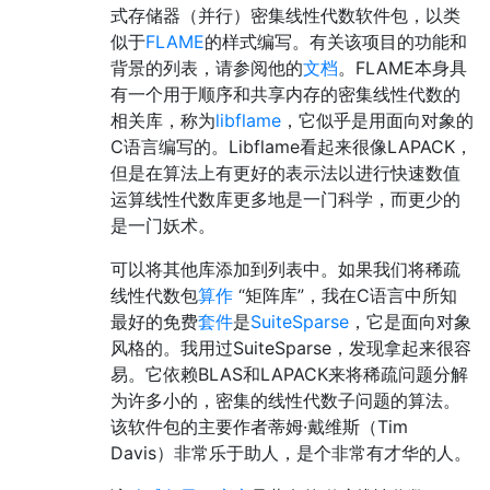
式存储器（并行）密集线性代数软件包，以类
似于
FLAME
的样式编写。有关该项目的功能和
背景的列表，请参阅他的
文档
。FLAME本身具
有一个用于顺序和共享内存的密集线性代数的
相关库，称为
libflame
，它似乎是用面向对象的
C语言编写的。Libflame看起来很像LAPACK，
但是在算法上有更好的表示法以进行快速数值
运算线性代数库更多地是一门科学，而更少的
是一门妖术。
可以将其他库添加到列表中。如果我们将稀疏
线性代数包
算作
“矩阵库”，我在C语言中所知
最好的免费
套件
是
SuiteSparse
，它是面向对象
风格的。我用过SuiteSparse，发现拿起来很容
易。它依赖BLAS和LAPACK来将稀疏问题分解
为许多小的，密集的线性代数子问题的算法。
该软件包的主要作者蒂姆·戴维斯（Tim
Davis）非常乐于助人，是个非常有才华的人。