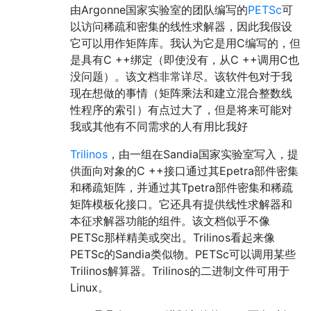
由Argonne国家实验室的团队编写的
PETSc
可
以访问稀疏和密集的线性求解器，因此我假设
它可以用作矩阵库。我认为它是用C编写的，但
是具有C ++绑定（即使没有，从C ++调用C也
没问题）。该文档非常详尽。该软件包对于我
现在想做的事情（矩阵乘法和建立混合整数线
性程序的索引）有点过大了，但是将来可能对
我或其他有不同需求的人有用比我好
Trilinos
，由一组在Sandia国家实验室写入，提
供面向对象的C ++接口通过其Epetra部件密集
和稀疏矩阵，并通过其Tpetra部件密集和稀疏
矩阵模板化接口。它还具有提供线性求解器和
本征求解器功能的组件。该文档似乎不像
PETSc那样精美或突出。Trilinos看起来像
PETSc的Sandia类似物。PETSc可以调用某些
Trilinos解算器。Trilinos的二进制文件可用于
Linux。