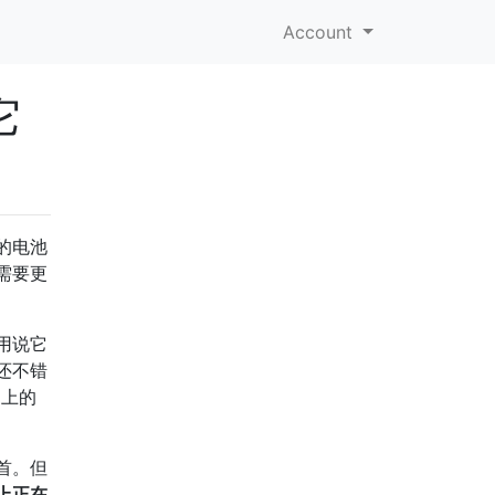
Account
它
的电池
需要更
用说它
还不错
架上的
首。但
上正在