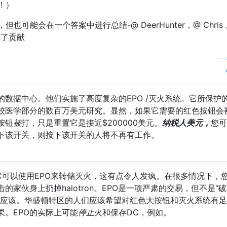
！）
可能会在一个答案中进行总结-@ DeerHunter，@ Chris
出了贡献
—
数据中心。他们实施了高度复杂的EPO /灭火系统。它所保护
校医学部分的数百万美元研究。显然，如果它需要的红色按钮会
按钮
被
打，只是重置它是接近$200000美元。
纳税人美元，
您可
下该开关，则按下该开关的人将不再有工作。
C可以使用EPO来转储灭火，这有点令人发疯。在很多情况下，
的家伙身上扔掉halotron。EPO是一项严肃的交易，但不是“破
不应该。华盛顿特区的人们应该希望对红色大按钮和灭火系统有
果。EPO的实际上可能
停止
火和保存DC，例如。