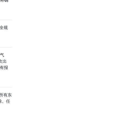
全规
的气
次出
没有报
了所有东
除。任