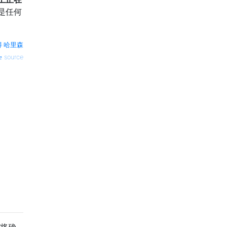
是任何
得·哈里森
source
我将确