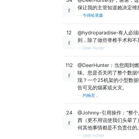
保让我的主管知道她决定维
—
乍得哈里森
12
@hydroparadise-有人必
则，除了做些脊椎手术和不
—
Deer Hunter
112
@DeerHunter：当
味。您是否关闭了整个数据
现？一个25机架的小型数据中
告可见的烟雾或火灾。
—
约翰尼，
24
@Johnny-引用操作：
西（更不用说使我们头晕了
何其他事情都是不负责任的
—
Deer Hunter