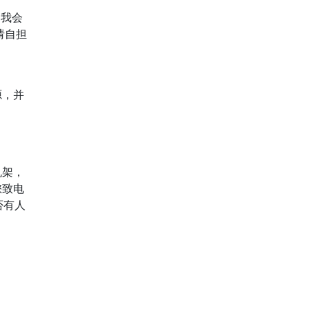
，我会
请自担
源，并
机架，
​​电
否有人