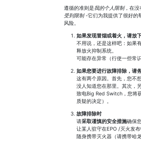
遵循的准则是
我的个人限制
，在没
受到限制
-它们为我提供了很好的
风险。
如果发现冒烟或着火，请放
不用说，还是这样吧：如果
释放火抑制系统。
可能存在异常（行使一些常
如果您要进行故障排除，请
这有两个原因。首先，您不
没人知道您在那里。其次，另
致电Big Red Swit
质疑的决定）。
故障排除时
请
采取谨慎的安全措施
确保
让某人驻守在EPO /灭火发
随身携带灭火器（请携带哈