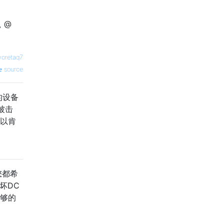
，@
voretaq7
source
的设备
被击
以肯
您都希
坏DC
足够的