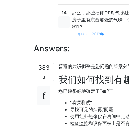
14
那么，那些批评OP对气味
房子里有东西燃烧的气味，
911？
—
trpt4him 2013年
Answers:
普遍的共识似乎是您问题的答案分
383
我们如何找到有
您已经很好地确定了“如何”：
“嗅探测试”
寻找可见的烟雾/阴霾
使用红外热像仪在房间中走
检查监控和设备面板上是否