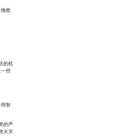
会挽救
跃的机
让一些
是明智
类的严
救火灾