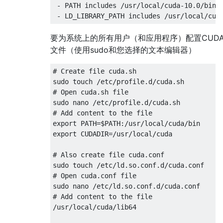
 - PATH includes /usr/local/cuda-10.0/bin

要为系统上的所有用户（和应用程序）配置CUD
文件（使用sudo和您选择的文本编辑器）
# Create file cuda.sh

sudo touch /etc/profile.d/cuda.sh

# Open cuda.sh file

sudo nano /etc/profile.d/cuda.sh

# Add content to the file

export PATH=$PATH:/usr/local/cuda/bin

export CUDADIR=/usr/local/cuda

# Also create file cuda.conf

sudo touch /etc/ld.so.conf.d/cuda.conf

# Open cuda.conf file

sudo nano /etc/ld.so.conf.d/cuda.conf

# Add content to the file

/usr/local/cuda/lib64
