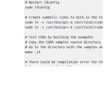
# Restart ldconfig

sudo ldconfig

# Create symbolic links to GCC6 in the CUDA
sudo ln -s /usr/bin/gcc-6 /usr/local/cuda-1
sudo ln -s /usr/bin/g++-6 /usr/local/cuda-1
# Test CUDA by building the examples

# Copy the CUDA samples source directory to
# Go to the directory with the samples and 
make -j4

# There could be compilation error for the 
# Error: cannot find -lGL

# I was able to fix it by following the ins
# http://techtidings.blogspot.com/2012/01/p
sudo rm /usr/lib/x86_64-linux-gnu/libGL.so
