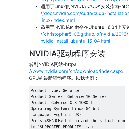
适用于Linux的NVIDIA CUDA安装指南-http
//docs.nvidia.com/cuda/cuda-installatio
linux/index.html
适用于NVIDIA的命令在Ubuntu 16.04上安装-
//christopher5106.github.io/nvidia/201
nvidia-install-ubuntu-16-04.html
NVIDIA驱动程序安装
转到NVIDIA网站-https:
//www.nvidia.com/cn/download/index.aspx，
GPU的最新驱动程序。以我为例：
Product Type: GeForce

Product Series: GeForce 10 Series

Product: GeForce GTX 1080 Ti

Operating System: Linux 64-bit

Language: English (US)

Press <SEARCH> button and check that founde