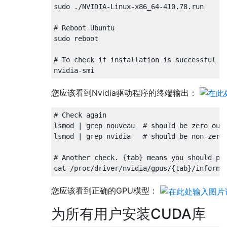
sudo ./NVIDIA-Linux-x86_64-410.78.run

# Reboot Ubuntu

sudo reboot

# To check if installation is successful

您应该看到Nvidia驱动程序的终端输出：
# Check again

lsmod | grep nouveau  # should be zero outp
lsmod | grep nvidia   # should be non-zero 
# Another check. {tab} means you should pre
您应该看到正确的GPU模型：
为所有用户安装CUDA库