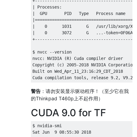
+------------------------------------------
| Processes:                               
|  GPU       PID   Type   Process name     
|==========================================
|    0      1031      G   /usr/lib/xorg/Xor
|    0      3072      G   ...-token=0F06A89
+------------------------------------------
$ nvcc --version

nvcc: NVIDIA (R) Cuda compiler driver

Copyright (c) 2005-2018 NVIDIA Corporation

Built on Wed_Apr_11_23:16:29_CDT_2018

警告
：请勿安装显示驱动程序！（至少它在我
的Thinkpad T460p上不起作用）
CUDA 9.0 for TF
$ nvidia-smi

Sat Jun  9 08:55:30 2018       
