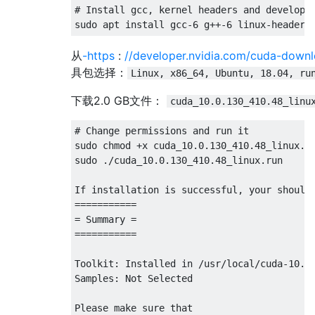
# Install gcc, kernel headers and developme
从
-https
:
//developer.nvidia.com/cuda-down
具包选择：
Linux, x86_64, Ubuntu, 18.04, ru
下载2.0 GB文件：
cuda_10.0.130_410.48_linu
# Change permissions and run it

sudo chmod +x cuda_10.0.130_410.48_linux.ru
sudo ./cuda_10.0.130_410.48_linux.run

If installation is successful, your should 
===========

= Summary =

===========

Toolkit: Installed in /usr/local/cuda-10.0

Samples: Not Selected

Please make sure that
