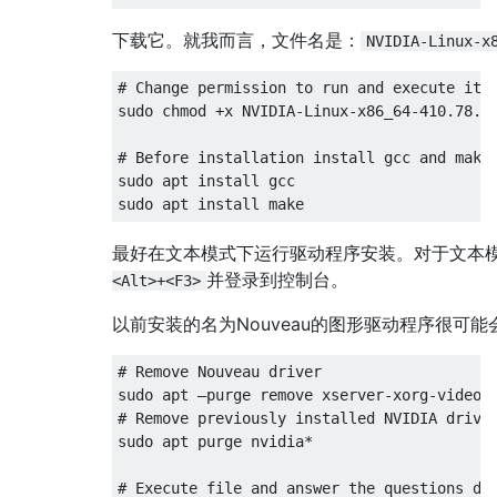
下载它。就我而言，文件名是：
NVIDIA-Linux-x
# Change permission to run and execute it

sudo chmod +x NVIDIA-Linux-x86_64-410.78.ru
# Before installation install gcc and make 
sudo apt install gcc

最好在文本模式下运行驱动程序安装。对于文本
并登录到控制台。
<Alt>+<F3>
以前安装的名为Nouveau的图形驱动程序很可
# Remove Nouveau driver

sudo apt –purge remove xserver-xorg-video-n
# Remove previously installed NVIDIA driver
sudo apt purge nvidia*

# Execute file and answer the questions dur