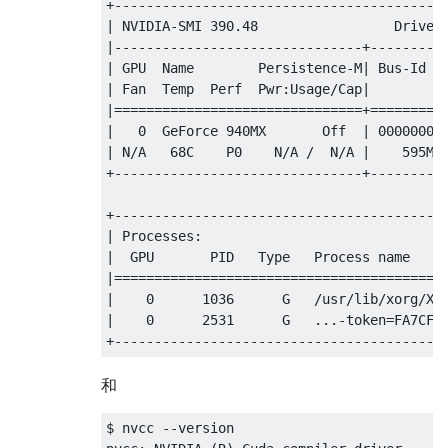
+------------------------------------------
| NVIDIA-SMI 390.48                 Driver 
|-------------------------------+----------
| GPU  Name        Persistence-M| Bus-Id   
| Fan  Temp  Perf  Pwr:Usage/Cap|         M
|===============================+==========
|   0  GeForce 940MX       Off  | 00000000:
| N/A   68C    P0    N/A /  N/A |    595MiB
+-------------------------------+----------
+------------------------------------------
| Processes:                               
|  GPU       PID   Type   Process name     
|==========================================
|    0      1036      G   /usr/lib/xorg/Xor
|    0      2531      G   ...-token=FA7CF96
和
$ nvcc --version
