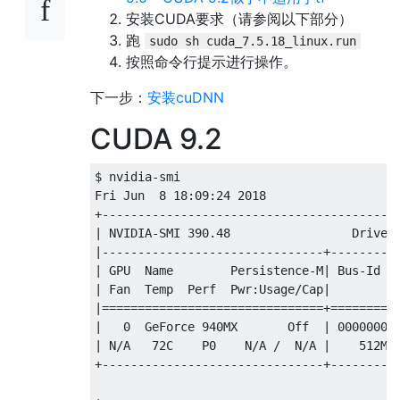
安装CUDA要求（请参阅以下部分）
跑
sudo sh cuda_7.5.18_linux.run
按照命令行提示进行操作。
下一步：
安装cuDNN
CUDA 9.2
$ nvidia-smi

Fri Jun  8 18:09:24 2018       

+------------------------------------------
| NVIDIA-SMI 390.48                 Driver 
|-------------------------------+----------
| GPU  Name        Persistence-M| Bus-Id   
| Fan  Temp  Perf  Pwr:Usage/Cap|         M
|===============================+==========
|   0  GeForce 940MX       Off  | 00000000:
| N/A   72C    P0    N/A /  N/A |    512MiB
+-------------------------------+----------