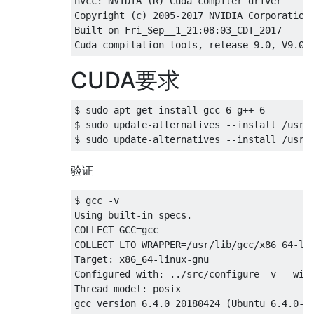
nvcc: NVIDIA (R) Cuda compiler driver

Copyright (c) 2005-2017 NVIDIA Corporation

Built on Fri_Sep__1_21:08:03_CDT_2017

CUDA要求
$ sudo apt-get install gcc-6 g++-6

$ sudo update-alternatives --install /usr/b
验证
$ gcc -v

Using built-in specs.

COLLECT_GCC=gcc

COLLECT_LTO_WRAPPER=/usr/lib/gcc/x86_64-lin
Target: x86_64-linux-gnu

Configured with: ../src/configure -v --wit
Thread model: posix
