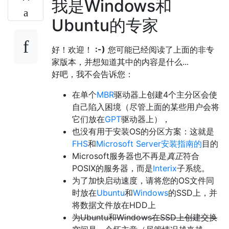
我是Windows和
Ubuntu的专家
好！欢迎！
:-)
您可能已经阅读了上面的非专
家版本，并想知道其中的内容是什么...
好吧，我不会告诉您：
在单个
MBR
驱动器上创建4个主分区会使
自己陷入困境（尽管上面的某些用户会将
它们放在
GPT
驱动器上），
也没有用于安装OS的分区方案：这就是
FHS
和
Microsoft Server安装指南的
目的
Microsoft服务器也不再是
真正
符合
POSIX的服务器，而是
Interix
子系统。
为了加快启动速度，请将您的OS文件同
时放在
Ubuntu
和
Windows
的SSD上，并
将数据文件放在HDD上
为Ubuntu和Windows在SSD上创建交换