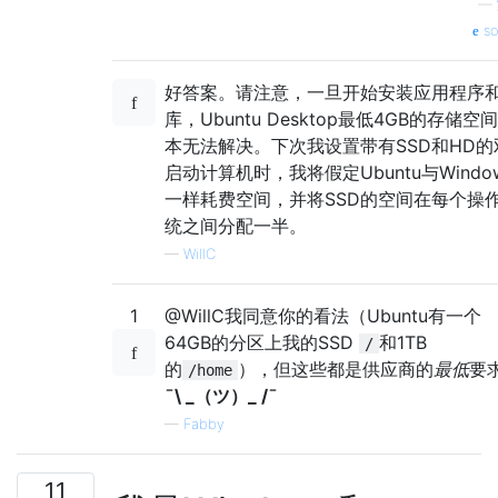
—
so
好答案。请注意，一旦开始安装应用程序
库，Ubuntu Desktop最低4GB的存储空
本无法解决。下次我设置带有SSD和HD的
启动计算机时，我将假定Ubuntu与Windo
一样耗费空间，并将SSD的空间在每个操
统之间分配一半。
—
WillC
1
@WillC我同意你的看法（Ubuntu有一个
64GB的分区上我的SSD
和1TB
/
的
），但这些都是供应商的
最低
要求
/home
¯\ _（ツ）_ /¯
—
Fabby
11