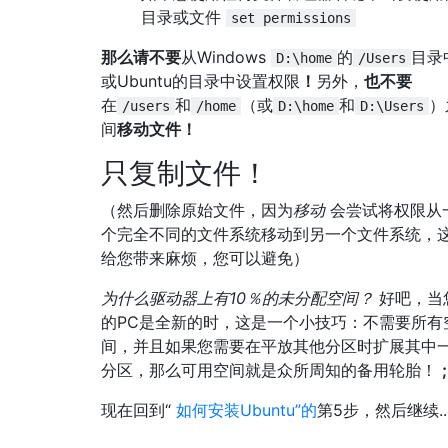
目录或文件
set permissions
那么请不要
从Windows
的
目录
D:\home
/Users
或Ubuntu的目录中设置权限
！
另外，
也不要
在
和
（或
和
）
/users
/home
D:\home
D:\Users
间
移动文件
！
只复制文件！
（然后删除原始文件，因为
移动
会尝试将权限从
个完全不同的文件系统移动到另一个文件系统，
给您带来麻烦，您可以避免）
为什么驱动器上有10％的未分配空间？
好吧，当
的PC是全新的时，这是一个小技巧：不需要所有
间，并且如果您需要在平放其他分区时扩展其中
分区，那么可用空间就是众所周知的备用轮胎！
现在回到“
如何安装Ubuntu”的
第5步，然后继续..