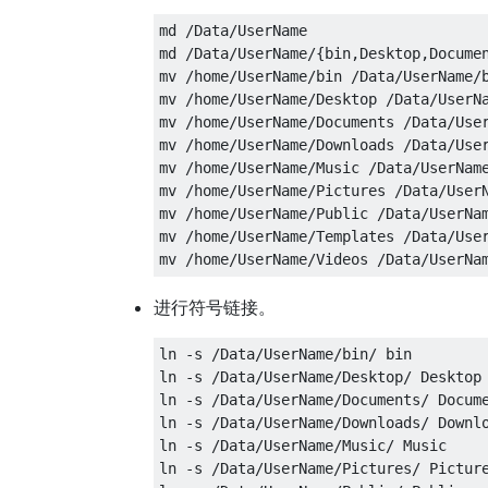
md /Data/UserName

md /Data/UserName/{bin,Desktop,Documen
mv /home/UserName/bin /Data/UserName/b
mv /home/UserName/Desktop /Data/UserNa
mv /home/UserName/Documents /Data/User
mv /home/UserName/Downloads /Data/User
mv /home/UserName/Music /Data/UserName
mv /home/UserName/Pictures /Data/UserN
mv /home/UserName/Public /Data/UserNam
mv /home/UserName/Templates /Data/User
进行符号链接。
ln -s /Data/UserName/bin/ bin

ln -s /Data/UserName/Desktop/ Desktop

ln -s /Data/UserName/Documents/ Docume
ln -s /Data/UserName/Downloads/ Downlo
ln -s /Data/UserName/Music/ Music

ln -s /Data/UserName/Pictures/ Picture