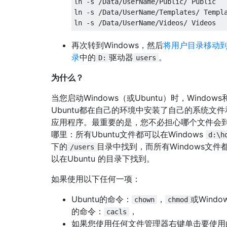
ln -s /Data/UserName/Public/ Public 

ln -s /Data/UserName/Templates/ Templa
再次转到Windows，然后
将用户目录移动
录
中的
驱动器
。
D:
users
为什么？
当您启动Windows（或Ubuntu）时，Windows
Ubuntu都在自己的环境中安装了自己的系统文件
应用程序。最重要的是，您不必担心哪个文件会
哪里：所有Ubuntu文件都可以在Windows
d:\h
下的
目录中找到，而所有Windows文件
/users
以在Ubuntu 的目录下找到。
如果使用以下任何一项：
Ubuntu的命令：
，
或Windo
chown
chmod
的命令：
，
cacls
如果您使用任何文件管理器右键单击要使用