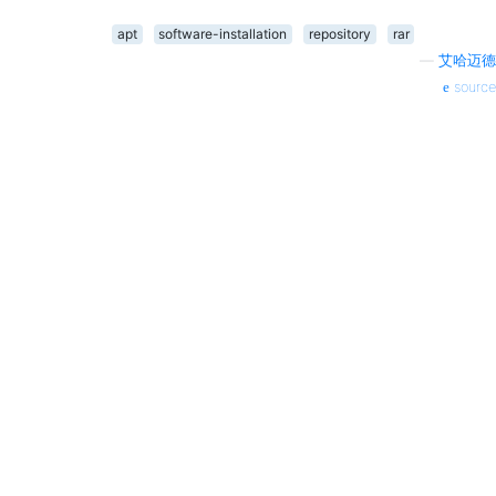
apt
software-installation
repository
rar
—
艾哈迈德
source