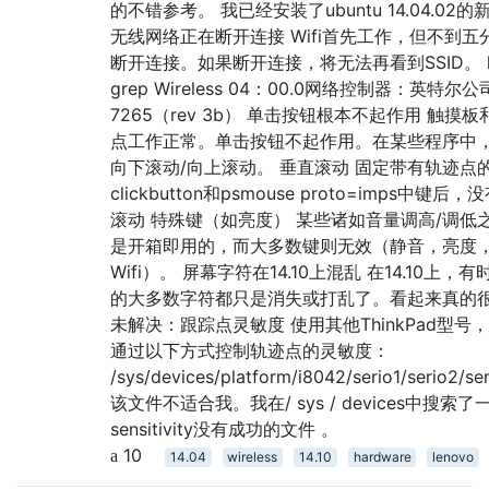
的不错参考。 我已经安装了ubuntu 14.04.02的
无线网络正在断开连接 Wifi首先工作，但不到五
断开连接。如果断开连接，将无法再看到SSID。 lsp
grep Wireless 04：00.0网络控制器：英特尔
7265（rev 3b） 单击按钮根本不起作用 触摸
点工作正常。单击按钮不起作用。在某些程序中
向下滚动/向上滚动。 垂直滚动 固定带有轨迹点
clickbutton和psmouse proto=imps中键后
滚动 特殊键（如亮度） 某些诸如音量调高/调低
是开箱即用的，而大多数键则无效（静音，亮度
Wifi）。 屏幕字符在14.10上混乱 在14.10上，
的大多数字符都只是消失或打乱了。看起来真的
未解决：跟踪点灵敏度 使用其他ThinkPad型号
通过以下方式控制轨迹点的灵敏度：
/sys/devices/platform/i8042/serio1/serio2/sen
该文件不适合我。我在/ sys / devices中搜索了
sensitivity没有成功的文件 。
10
14.04
wireless
14.10
hardware
lenovo