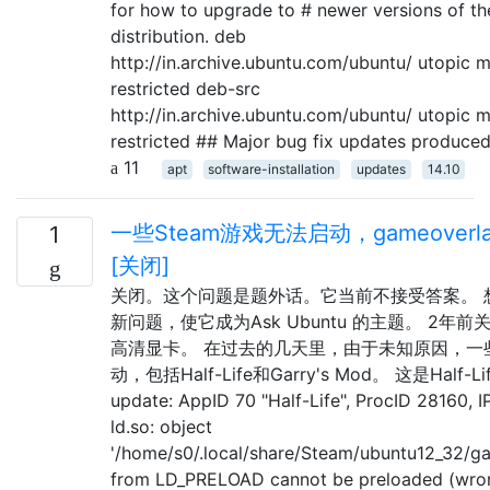
for how to upgrade to # newer versions of th
distribution. deb
http://in.archive.ubuntu.com/ubuntu/ utopic m
restricted deb-src
http://in.archive.ubuntu.com/ubuntu/ utopic m
restricted ## Major bug fix updates produce
11
apt
software-installation
updates
14.10
一些Steam游戏无法启动，gameoverlay
1
[关闭]
关闭。这个问题是题外话。它当前不接受答案。 
新问题，使它成为Ask Ubuntu 的主题。 2年
高清显卡。 在过去的几天里，由于未知原因，一些
动，包括Half-Life和Garry's Mod。 这是Half-L
update: AppID 70 "Half-Life", ProcID 28160, I
ld.so: object
'/home/s0/.local/share/Steam/ubuntu12_32/ga
from LD_PRELOAD cannot be preloaded (wron