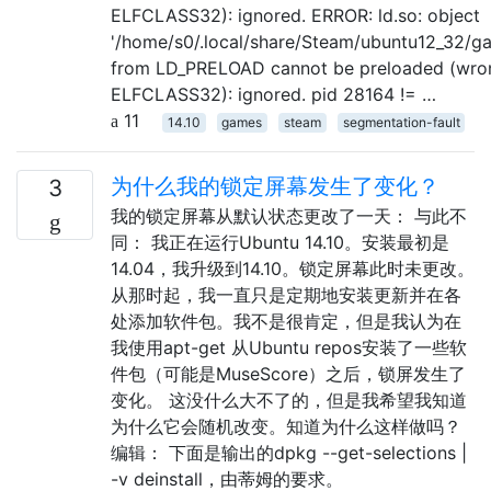
ELFCLASS32): ignored. ERROR: ld.so: object
'/home/s0/.local/share/Steam/ubuntu12_32/ga
from LD_PRELOAD cannot be preloaded (wron
ELFCLASS32): ignored. pid 28164 != …
11
14.10
games
steam
segmentation-fault
为什么我的锁定屏幕发生了变化？
3
我的锁定屏幕从默认状态更改了一天： 与此不
同： 我正在运行Ubuntu 14.10。安装最初是
14.04，我升级到14.10。锁定屏幕此时未更改。
从那时起，我一直只是定期地安装更新并在各
处添加软件包。我不是很肯定，但是我认为在
我使用apt-get 从Ubuntu repos安装了一些软
件包（可能是MuseScore）之后，锁屏发生了
变化。 这没什么大不了的，但是我希望我知道
为什么它会随机改变。知道为什么这样做吗？
编辑： 下面是输出的dpkg --get-selections |
-v deinstall，由蒂姆的要求。