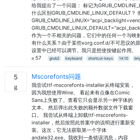
给我提出了一个问题： 标记为GRUB_CMDLINE_
什么区别GRUB_CMDLINE_LINUX_DEFAULT？
GRUB_CMDLINE_LINUX="acpi_backlight=ve
GRUB_CMDLINE_LINUX_DEFAULT="acpi_back
作为一个不相关的问题，它们中的任何一个与映射
有什么关系？由于某些xorg.conf.d/不可思议
设置中已经可以调节。我只是想使按键起作用。
57
grub2
keyboard
shortcut-keys
14.10
bri
Mscorefonts问题
5
我尝试ttf-mscorefonts-installer从终端安装，
因为我想使用Wine。 看起来有点像在Comic
Sans上失败了。查看它只会显示另一种字体的
文本。 然后弹出此失败的额外数据文件下载窗
口。 我尝试从终端上卸载ttf-mscorefonts-
installer，然后按照此答案中的说明进行重新安
装。这次，它无法获取第一个字体
andale32.exe。我收到一条错误消息，内容