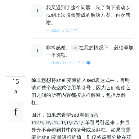
我又遇到了这个问题，忘了向下滚动以
找到上次投票赞成的解决方案。再次感
谢。
—
isaaclw 2014年
非常感谢。
在我的情况下，必须添加
-r
一个选项。
—
HelloGoodbye 2015年
除非您想将shell变量插入sed表达式中，否则
15
请对整个表达式使用单引号，因为它们会使它
们之间的所有内容都按原样解释，包括反斜
杠。
因此，如果您希望sed看到
s/\
单引号引起来，并且
(127\.0\.1\.1\)\s/\1/
外壳不会碰到其中的括号或反斜杠。如果您需
要对shell变量进行插值，则仅将该部分放在双