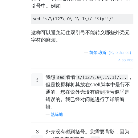
引号中。例如
sed 
's/\(127\.0\.1\.1\)/'"$ip"'/'
这样可以避免记住双引号不能转义哪些外壳元
字符的麻烦。
—
凯尔·琼斯（Kyle Jones）
source
我想
看看
，
sed
s/(127\.0\.1\.1)/...
但是按原样将其放在shell脚本中是行不
通的。您在说外壳没有碰到括号似乎是
错误的。我已经对问题进行了详细编
辑。
—
熟练地
3
外壳没有碰到括号。您需要背影，因为