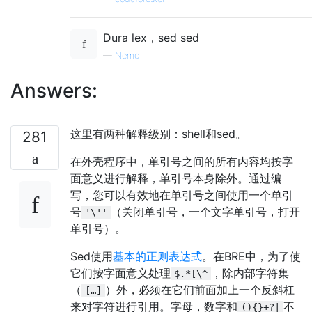
Dura lex，sed sed
—
Nemo
Answers:
这里有两种解释级别：shell和sed。
281
在外壳程序中，单引号之间的所有内容均按字
面意义进行解释，单引号本身除外。通过编
写，您可以有效地在单引号之间使用一个单引
号
（关闭单引号，一个文字单引号，打开
'\''
单引号）。
Sed使用
基本的正则表达式
。在BRE中，为了使
它们按字面意义处理
，除内部字符集
$.*[\^
（
）外，必须在它们前面加上一个反斜杠
[…]
来对字符进行引用。字母，数字和
不
(){}+?|