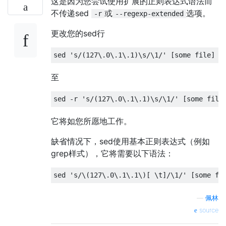
这是因为您尝试使用扩展的正则表达式语法而
不传递sed
或
选项。
-r
--regexp-extended
更改您的sed行
sed 
's/(127\.0\.1\.1)\s/\1/'
[
some file
]
至
sed 
-
r 
's/(127\.0\.1\.1)\s/\1/'
[
some file
它将如您所愿地工作。
缺省情况下，sed使用基本正则表达式（例如
grep样式），它将需要以下语法：
sed 
's/\(127\.0\.1\.1\)[ \t]/\1/'
[
some fi
—
佩林
source