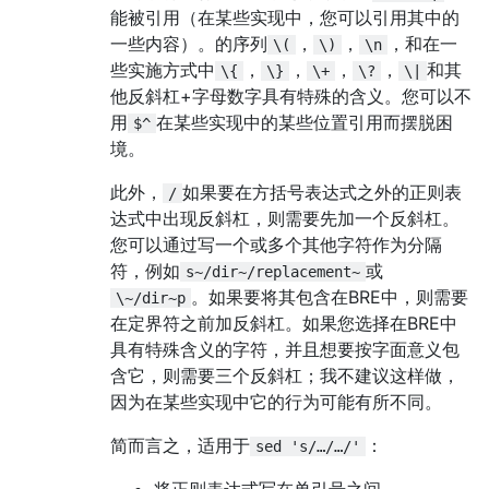
能被引用（在某些实现中，您可以引用其中的
一些内容）。的序列
，
，
，和在一
\(
\)
\n
些实施方式中
，
，
，
，
和其
\{
\}
\+
\?
\|
他反斜杠+字母数字具有特殊的含义。您可以不
用
在某些实现中的某些位置引用而摆脱困
$^
境。
此外，
如果要在方括号表达式之外的正则表
/
达式中出现反斜杠，则需要先加一个反斜杠。
您可以通过写一个或多个其他字符作为分隔
符，例如
或
s~/dir~/replacement~
。如果要将其包含在BRE中，则需要
\~/dir~p
在定界符之前加反斜杠。如果您选择在BRE中
具有特殊含义的字符，并且想要按字面意义包
含它，则需要三个反斜杠；我不建议这样做，
因为在某些实现中它的行为可能有所不同。
简而言之，适用于
：
sed 's/…/…/'
将正则表达式写在单引号之间。