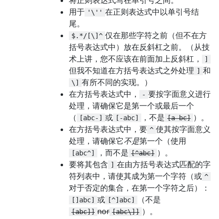
用于
在正则表达式中以单引号结
'\''
尾。
仅在那些字符之前（但不在方
$.*/[\]^
括号表达式中）放在反斜杠之前。（从技
术上讲，您不应该在前面加上反斜杠，
]
但我不知道在方括号表达式之外处理
和
]
有所不同的实现。）
\]
在方括号表达式中，
要按字面意义进行
-
处理，请确保它是第一个或最后一个
（
或
，不是
）。
[abc-]
[-abc]
[a-bc]
在方括号表达式中，要
使其按字面意义
^
处理，请确保它
不是
第一个（使用
，而不是
）。
[abc^]
[^abc]
要将其包含
在由方括号表达式匹配的字
]
符列表中，请使其成为第一个字符（或
^
对于否定的集合，在第一个字符之后）：
或
（不是
[]abc]
[^]abc]
nor
）。
[abc]]
[abc\]]