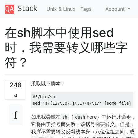
Unix & Linux
Tags
Account
在sh脚本中使用sed
时，我需要转义哪些字
符？
采取以下脚本：
248
#!/bin/sh
sed 
's/(127\.0\.1\.1)\s/\1/'
[
some file
]
如果我尝试在
（
here）中运行此命令，
sh
dash
它将由于括号而失败，该括号需要转义。但是，
我
并不
需要转义反斜线本身（八位位组之间，或