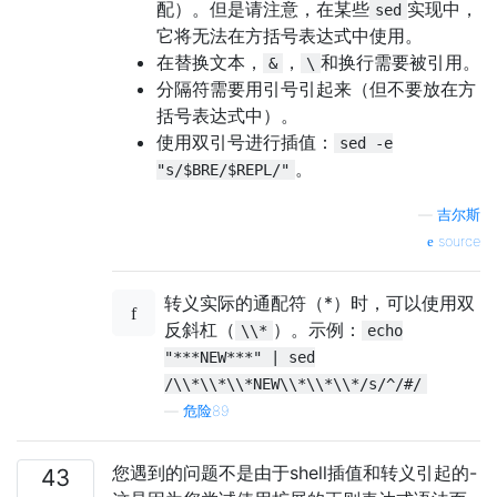
配）。但是请注意，在某些
实现中，
sed
它将无法在方括号表达式中使用。
在替换文本，
，
和换行需要被引用。
&
\
分隔符需要用引号引起来（但不要放在方
括号表达式中）。
使用双引号进行插值：
sed -e
。
"s/$BRE/$REPL/"
—
吉尔斯
source
转义实际的通配符（*）时，可以使用双
反斜杠（
）。示例：
\\*
echo
"***NEW***" | sed
/\\*\\*\\*NEW\\*\\*\\*/s/^/#/
—
危险89
您遇到的问题不是由于shell插值和转义引起的-
43