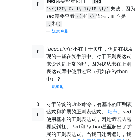
sed
需要查看它们。
sed
失败，因为
's/(127\.0\.1\.1)/IP \1/'
sed需要查看
和
语法，而不是
\(
\)
和
。
(
)
—
凯尔·琼斯
facepalm
它不在手册页中，但是在我发
现的一些在线手册中。对于正则表达式
来说这是正常的吗，因为我从未在正则
表达式库中使用过它（例如在Python
中）？
—
熟练地
3
对于传统的Unix命令，有基本的正则表
达式和扩展的正则表达式。
细节
。sed
使用基本的正则表达式，因此组语法需
要反斜杠。Perl和Python甚至超出了扩
展的正则表达式。当我四处闲逛时，我