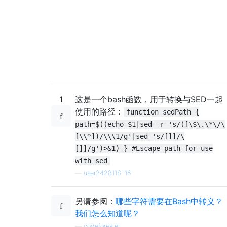
1
这是一个bash函数，用于转换与SED一起
使用的路径：
function sedPath {
path=$((echo $1|sed -r 's/([\$\.\*\/\
[\\^])/\\\1/g'|sed 's/[]]/\
[]]/g')>&1) } #Escape path for use
with sed
—
user2428118 '16
另请参阅：
哪些字符需要在Bash中转义？
我们怎么知道呢？
—
codeforester