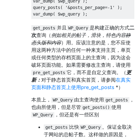
var_dump
(
 $wp_query 
);
query_posts
(
'&posts_per_page=-1'
);
var_dump
(
 $wp_query 
);
并且
是构建正确的方式
二
get_posts
WP_Query
次
查询（
例如相关的帖子，滑块，特色内容
静
态头版和内容
）用。应该注意的是，您不应使
用这两种方法中的任何一种来支持主页，单页
或任何类型的存档页面上的主查询，因为这会
破坏页面功能。如果需要修改主查询，请使用
它，而不是自定义查询。（
更
pre_get_posts
新：
对于静态首页和真实首页，请参阅
在真实
页面和静态首页上使用pre_get_posts
*）
本质上，
由主查询使用
，
WP_Query
get_posts
也由所使用，但是尽管
使用
get_posts()
，但还是有一些区别
WP_Query
比快
。保证金取决
get_posts
WP_Query
于网站的总帖子数。这样做的原因是，