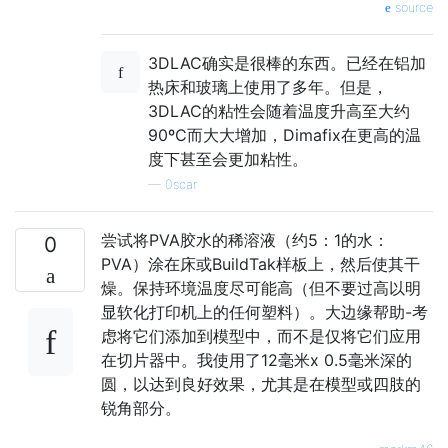
source
3DLAC确实是很棒的东西。已经在铝加
热床和玻璃上使用了多年。但是，
3DLAC的粘性会随着温度升高至大约
90ºC而大大增加，Dimafix在更高的温
度下甚至会更加粘性。
—
0scar
尝试将PVA胶水的稀溶液（约5：1的水：
0
PVA）涂在床或BuildTak样板上，然后使其干
燥。保持环境温度尽可能高（但不要过高以明
显软化打印机上的任何塑料）。大边缘帮助-考
虑将它们添加到模型中，而不是仅将它们应用
在切片器中。我使用了12毫米x 0.5毫米深的
圆，以达到良好效果，尤其是在模型或四肢的
锐角部分。