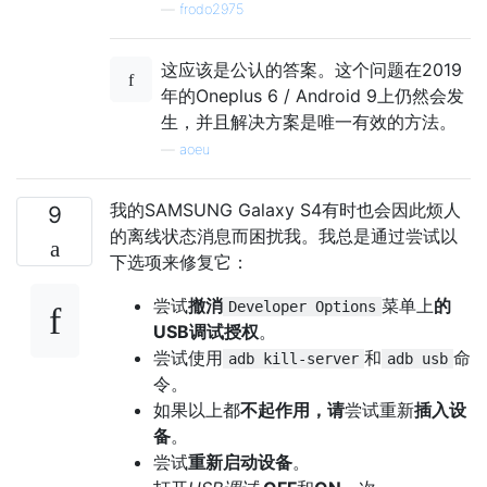
—
frodo2975
这应该是公认的答案。这个问题在2019
年的Oneplus 6 / Android 9上仍然会发
生，并且解决方案是唯一有效的方法。
—
aoeu
我的SAMSUNG Galaxy S4有时也会因此烦人
9
的离线状态消息而困扰我。我总是通过尝试以
下选项来修复它：
尝试
撤消
菜单上
的
Developer Options
USB调试授权
。
尝试使用
和
命
adb kill-server
adb usb
令。
如果以上都
不起作用，请
尝试重新
插入设
备
。
尝试
重新启动设备
。