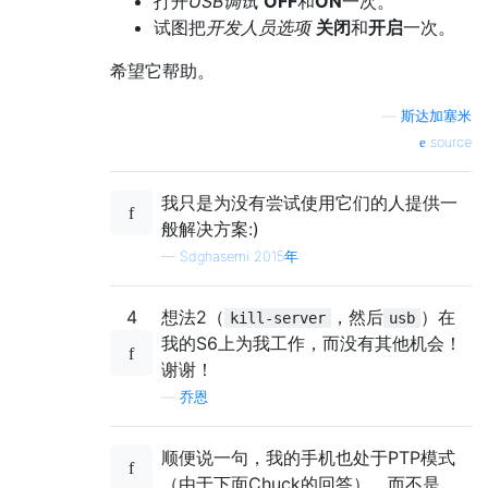
打开
USB调试
OFF
和
ON
一次。
试图把
开发人员选项
关闭
和
开启
一次。
希望它帮助。
—
斯达加塞米
source
我只是为没有尝试使用它们的人提供一
般解决方案:)
—
Sdghasemi 2015年
4
想法2（
，然后
）在
kill-server
usb
我的S6上为我工作，而没有其他机会！
谢谢！
—
乔恩
顺便说一句，我的手机也处于PTP模式
（由于下面Chuck的回答），而不是