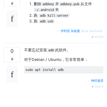
删除
并
从文件
adbkey
adbkey.pub
夹
~/.android
跑
adb kill-server
跑
adb usb
—
伊利亚·加兹曼（Ilya Gazman）
source
不要忘记安装
此软件。
0
adb
对于Debian / Ubuntu，它非常简单：
—
神经递质
source