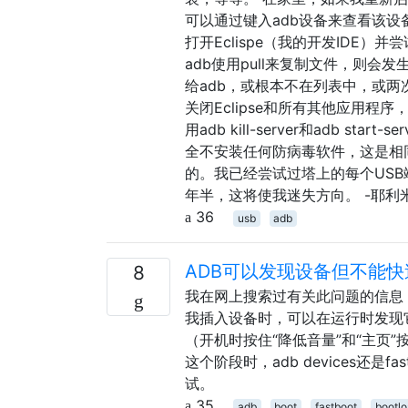
可以通过键入adb设备来查看该设备
打开Eclispe（我的开发IDE
adb使用pull来复制文件，则
给adb，或根本不在列表中，或
关闭Eclipse和所有其他应用程
用adb kill-server和adb 
全不安装任何防病毒软件，这是相同
的。我已经尝试过塔上的每个US
年半，这将使我迷失方向。 -耶利
36
usb
adb
ADB可以发现设备但不能快
8
我在网上搜索过有关此问题的信息
我插入设备时，可以在运行时发现它adb 
（开机时按住“降低音量”和“主页
这个阶段时，adb devices还是fa
试。
35
adb
boot
fastboot
bootlo