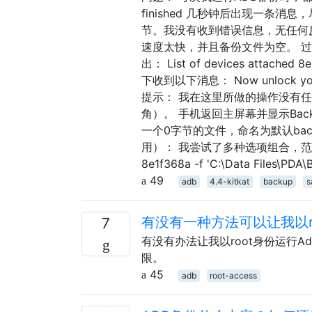
finished 几秒钟后出现一条
节。我没有收到错误信息，无任何
速度太快，并且备份文件为空。 过程
出： List of devices atta
下收到以下消息： Now unlock your 
提示： 我在这里所做的操作没有任何区
角）。 手机返回主屏幕并显示Backup 
一个0字节的文件，命名为默认back
用）： 我尝试了多种选项组合，范围从简单到 a
8e1f368a -f 'C:\Data Files\PD
49
adb
4.4-kitkat
backup
s
有没有一种方法可以让我以roo
7
有没有办法让我以root身份运行Adb
限。
45
adb
root-access