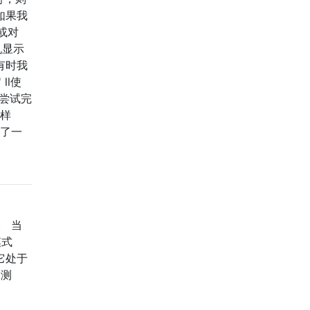
如果我
或对
机显示
有时我
ll使
，但尝试完
一样
理了一
。 当
模式
它处于
了测