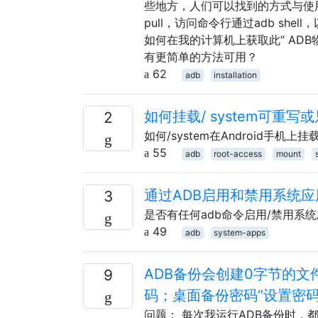
些地方，人们可以找到的方式与使用的A
pull，访问命令行通过adb she
如何在我的计算机上获取此“ ADB
有更简单的方法可用？
62
adb
installation
如何挂载/ system可重写
2
如何/system在Android手机
55
adb
root-access
mount
通过ADB启用和禁用系统应
3
是否有任何adb命令启用/禁用系统
49
adb
system-apps
ADB备份会创建0字节的
9
码；桌面备份密码“设置密码
问题： 每次我运行ADB备份时，都会在