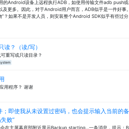
ndroid设备上远程执行ADB，如使用传输文件adb push或
ll，以及更多。因此，对于Android用户而言，ADB似乎是一件好事
物”？如果不是开发人员，则安装整个Android SDK似乎有些过
或只读？（读/写）
上挂载可重写或只读目录？
system
用
应用程序？ 谢谢
文件；即使我从未设置过密码，也会提示输入当前的
失败”
主屏幕底部附近显示Backup starting...一条消息，提示：Ba