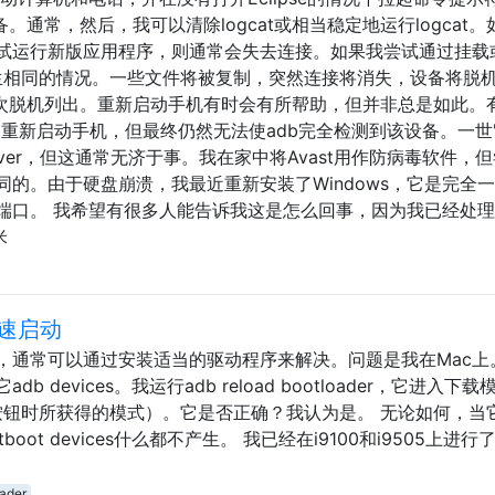
。通常，然后，我可以清除logcat或相当稳定地运行logcat。
）并尝试运行新版应用程序，则通常会失去连接。如果我尝试通过挂载
会发生相同的情况。一些文件将被复制，突然连接将消失，设备将脱
两次脱机列出。重新启动手机有时会有所帮助，但并非总是如此。
序，重新启动手机，但最终仍然无法使adb完全检测到该设备。一世' 
start-server，但这通常无济于事。我在家中将Avast用作防病毒软件
的。由于硬盘崩溃，我最近重新安装了Windows，它是完全
B端口。 我希望有很多人能告诉我这是怎么回事，因为我已经处
米
速启动
，通常可以通过安装适当的驱动程序来解决。问题是我在Mac上
devices。我运行adb reload bootloader，它进入下载
”按钮时所获得的模式）。它是否正确？我认为是。 无论如何，当
stboot devices什么都不产生。 我已经在i9100和i9505上进行
ader