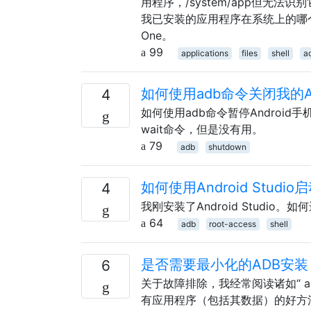
用程序，/system/app但无法识别它
我已安装的应用程序在系统上的哪个位置
One。
99
applications
files
shell
a
如何使用adb命令关闭我的An
4
如何使用adb命令暂停Android
wait命令，但是没有用。
79
adb
shutdown
如何使用Android Studio启动
4
我刚安装了Android Studio。
64
adb
root-access
shell
是否需要最小化的ADB安装
6
关于故障排除，我经常阅读诸如“ a
有应用程序（包括其数据）的好方法，非