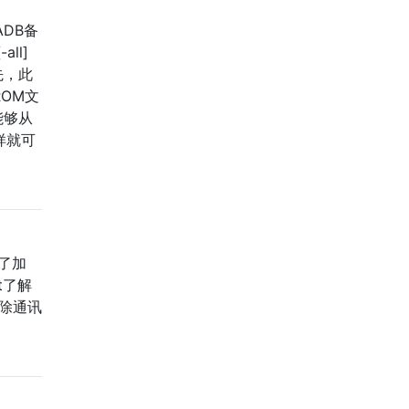
DB备
all]
首先，此
OM文
能够从
样就可
行了加
at了解
删除通讯