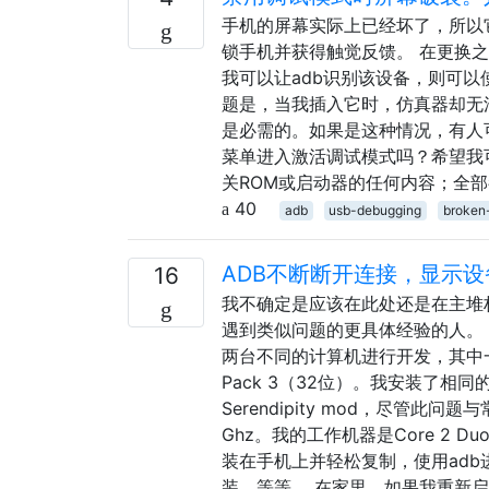
手机的屏幕实际上已经坏了，所以
锁手机并获得触觉反馈。 在更换
我可以让adb识别该设备，则可以使用
题是，当我插入它时，仿真器却无法
是必需的。如果是这种情况，有人可以
菜单进入激活调试模式吗？希望我
关ROM或启动器的任何内容；全
40
adb
usb-debugging
broken
ADB不断断开连接，显示设
16
我不确定是应该在此处还是在主堆
遇到类似问题的更具体经验的人。 我有
两台不同的计算机进行开发，其中一台在
Pack 3（32位）。我安装了相同
Serendipity mod，尽管此问
Ghz。我的工作机器是Core 2 
装在手机上并轻松复制，使用adb进
装，等等。 在家里，如果我重新启