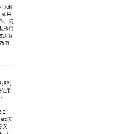
可以解
，如果
操作。问
起作用
过所有
更改有
以找到
我使用
e
.2
ard安
等安
符，则