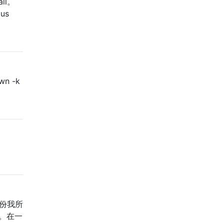
ll。
us
n -k
备份我所
e。在一