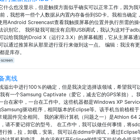
它什么也没显示，但是触摸方面似乎确实可以正常工作，因为我
之前，我想将一些个人数据从内置内存备份到SD卡。我相当确定
Android Screencast查看我触摸屏幕的位置并执行所需的
识别它。 我怀疑我可能没有启用USB调试，我认为这对于adb
给我我的Droid X（运行2.3.X）的屏幕截图，它从主屏幕通
可以通过推算和从那里进行亚行来做到这一点。 编辑：我没有
部都是库存。
-screen
备离线
栈溢出中进行100％的确定，但是我决定选择该领域，希望我可
一个Samsung Captivate（爱它，减去它的GPS笨拙）。
家中，一台在工作中。这些机器都是Windows XP Servic
的Samsung驱动程序，相同版本的Eclipse等。该手机当前植根于
题与常规固件完全相同。 我的家用计算机（问题之一）是Athlon 64 2
Duo，请不要记得它的型号。 在工作中，我可以做任何事情，将sdc
行推，拉，卸载，安装。我可以在ddms中调试，通过Eclipse
动计算机和电话，并在没有打开Eclipse的情况下拉起命令提示