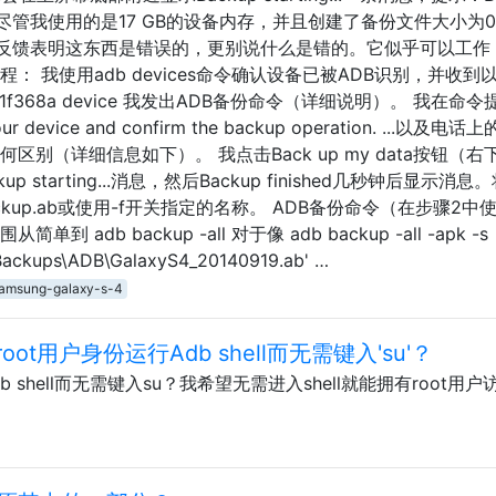
消息，尽管我使用的是17 GB的设备内存，并且创建了备份文件大小为
反馈表明这东西是错误的，更别说什么是错的。它似乎可以工作
： 我使用adb devices命令确认设备已被ADB识别，并收到
ched 8e1f368a device 我发出ADB备份命令（详细说明）。 我在命
device and confirm the backup operation. ...以及电话
别（详细信息如下）。 我点击Back up my data按钮（右
starting...消息，然后Backup finished几秒钟后显示消息
up.ab或使用-f开关指定的名称。 ADB备份命令（在步骤2中
db backup -all 对于像 adb backup -all -apk -s
A\Backups\ADB\GalaxyS4_20140919.ab' …
amsung-galaxy-s-4
t用户身份运行Adb shell而无需键入'su'？
 shell而无需键入su？我希望无需进入shell就能拥有root用户