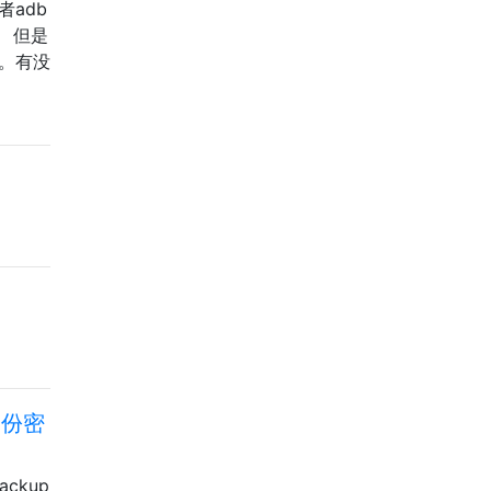
者adb
。 但是
分。有没
备份密
ckup