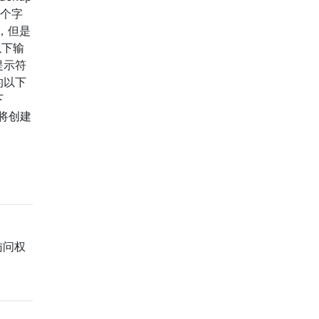
0个字
，但是
以下输
令提示符
上的以下
下
。将创建
使
访问权