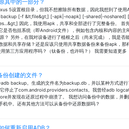
还原其中的一部分？
xus 5设置根目录，但我不想擦除所有数据，因此我想到了使用A
 &lt;file&gt;] [-apk|-noapk] [-shared|-noshared] [-
;packages...&gt;] 因此，我使用apk，共享和全部进行了完整备份。 
是否包括系统（即Android文件），例如包含内核和内容的主R
还原？ 另外，在我对设备进行了植根之后（尚未完成），我是否
数据和共享存储？还是应该只使用共享数据备份来备份apk，那
t用户可以使用第三方应用程序吗？（钛备份，也许吗？） 我需要知道更多
备份创建的文件？
份adb backup。生成的文件名为backup.db，并以某种方式进
m.android.providers.contacts。我曾经adb logc
d.acore并发现在还原过程中崩溃了。 我想访问备份中的数据，并
手机中。还有其他方法可以从备份中还原数据吗？
如何重新启用ADB？