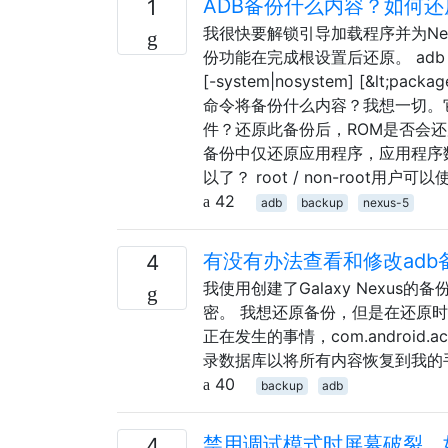
ADB备份什么内容？如何
1
我很快要解锁引导加载程序并为Ne
份功能在完成根设置后还原。 adb backup [-f
[-system|nosystem] [&lt
命令将备份什么内容？我想一切。它
件？还原此备份后，ROM是否会
备份中仅还原应用程序，应用程序
以了？ root / non-roo
42
adb
backup
nexus-5
有没有办法查看和修改adb
4
我使用创建了Galaxy Nexus的备
密。 我想还原备份，但是在还原时它停止了co
正在发生的事情，com.androi
录数据库以将所有内容恢复到我的
40
backup
adb
禁用调试模式时屏幕破裂。
4