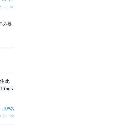
source
有必要
住此
ttings
—
用户名
source