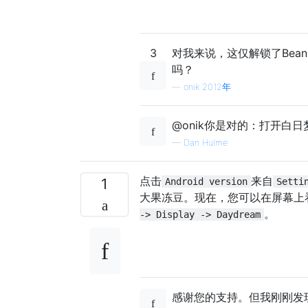
3
对我来说，这仅解锁了BeanF
吗？
—
onik 2012年
@onik你是对的：打开白
—
Dan Hulme
点击
来自
1
Android version
Setti
大果冻豆。现在，您可以在屏幕上
。
-> Display -> Daydream
感谢您的支持。但我刚刚发