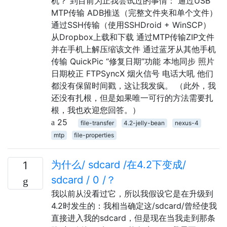
机？ 到目前为止我尝试过的事情： 通过USB
MTP传输 ADB推送（完整文件夹和单个文件）
通过SSH传输（使用SSHDroid + WinSCP）
从Dropbox上载和下载 通过MTP传输ZIP文件
并在手机上解压缩该文件 通过蓝牙从其他手机
传输 QuickPic “修复日期”功能 本地同步 照片
日期校正 FTPSyncX 烟火信号 电话大吼 他们
都没有保留时间戳，这让我发疯。 （此外，我
还没有扎根，但是如果唯一可行的方法需要扎
根，我也欢迎您回答。）
25
file-transfer
4.2-jelly-bean
nexus-4
mtp
file-properties
为什么/ sdcard /在4.2下变成/
1
sdcard / 0 /？
我以前从没看过它，所以我假设它是在升级到
4.2时发生的：我相当确定这/sdcard/曾经使我
直接进入我的sdcard，但是现在当我走到那条