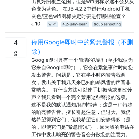
出良好的覆盖范围，但是wifi图标永远不会从灰
色变为蓝色。 在JB 4.2.2中进行Android手机
灰色/蓝色wifi图标决定时要进行哪些检查？
10
wi-fi
4.2-jelly-bean
troubleshooting
停用Google即时中的紧急警报（不删
4
除）
Google即时具有一个简洁的功能（至少我认为
它来自Google即时），它会在紧急事件时向您
发出警告。问题是，它在半小时内警告我两
次，发出关于我几天来已知的暴风雪的声音非
常响亮。 有什么方法可以使手机振动或更改铃
声？我只看到一个完全禁用这些警报的选项。
这不是我的默认通知/闹钟铃声；这是一种特殊
的响亮警告音。擅长引起注意，但过大。我仍
然希望得到它们，但我希望它们安静得多（是
的，即使它们是“紧急情况”），因为我的电话在
工作中发出响亮的警告音会分散您的注意力。