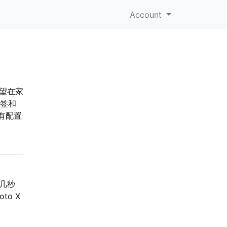
Account
希望在家
标签和
有配置
）几秒
o X