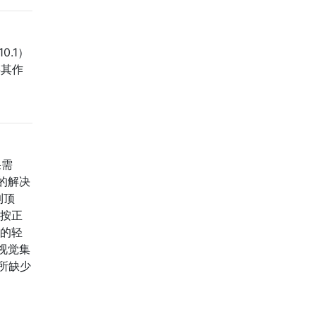
0.1）
将其作
果需
的解决
到顶
要按正
力的轻
视觉集
所缺少