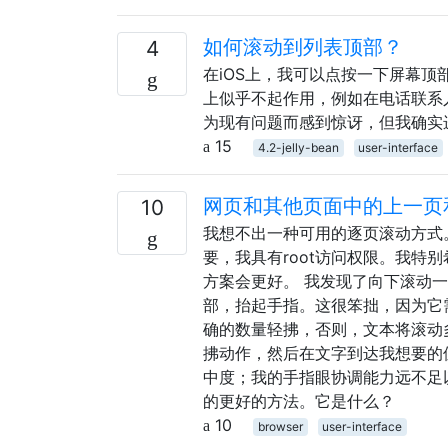
如何滚动到列表顶部？
4
在iOS上，我可以点按一下屏幕顶部，将
上似乎不起作用，例如在电话联系人
为现有问题而感到惊讶，但我确实
15
4.2-jelly-bean
user-interface
网页和其他页面中的上一页
10
我想不出一种可用的逐页滚动方式。我使用
要，我具有root访问权限。我
方案会更好。 我发现了向下滚动
部，抬起手指。这很笨拙，因为它
确的数量轻拂，否则，文本将滚动
拂动作，然后在文字到达我想要的
中度；我的手指眼协调能力远不足
的更好的方法。它是什么？
10
browser
user-interface