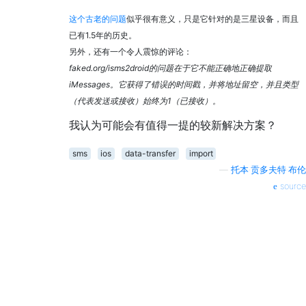
这个古老的问题
似乎很有意义，只是它针对的是三星设备，而且
已有1.5年的历史。
另外，还有一个令人震惊的评论：
faked.org/isms2droid的问题在于它不能正确地正确提取
iMessages。它获得了错误的时间戳，并将地址留空，并且类型
（代表发送或接收）始终为1（已接收）。
我认为可能会有值得一提的较新解决方案？
sms
ios
data-transfer
import
—
托本·贡多夫特·布伦
source