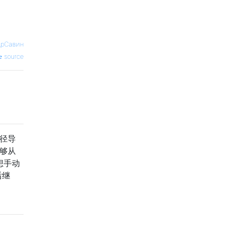
дрСавин
source
路径导
能够从
想手动
后继