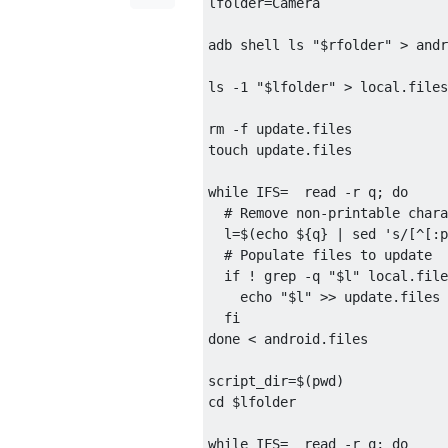
lfolder=Camera

adb shell ls "$rfolder" > andr
ls -1 "$lfolder" > local.files

rm -f update.files

touch update.files

while IFS=  read -r q; do

  # Remove non-printable chara
  l=$(echo ${q} | sed 's/[^[:p
  # Populate files to update

  if ! grep -q "$l" local.file
    echo "$l" >> update.files

  fi  

done < android.files

script_dir=$(pwd)

cd $lfolder

while IFS=  read -r q; do
