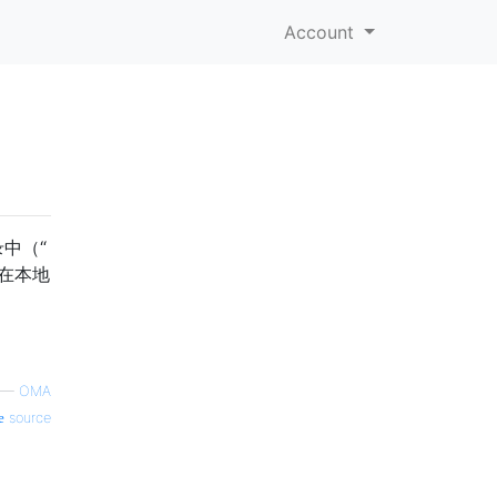
Account
录中（“
经在本地
—
OMA
source