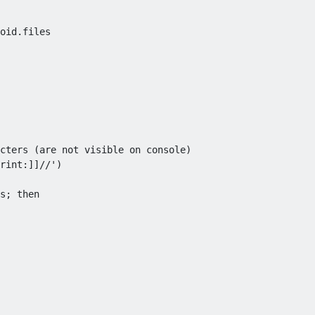
oid.files

cters (are not visible on console)

rint:]]//')

s; then         
