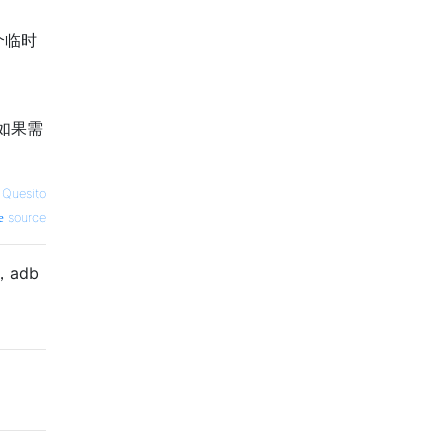
个临时
。如果需
 Quesito
source
adb