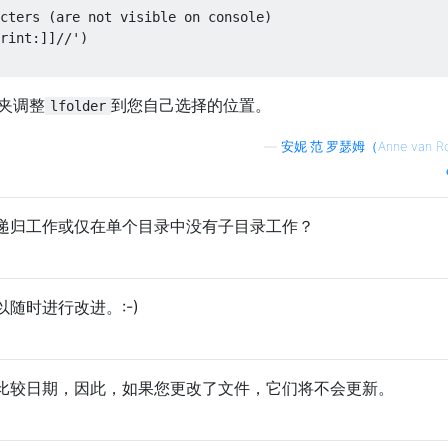
cters (are not visible on console)

rint:]]//')

夹调整
到您自己选择的位置。
lfolder
—
安妮·范·罗瑟姆（Anne van R
递归工作或仅在单个目录中没有子目录工作？
随时进行改进。:-)
比较日期，因此，如果您更改了文件，它们将不会更新。