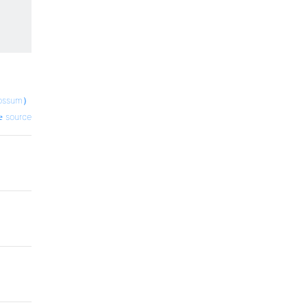
ossum）
source