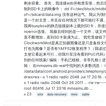
剩余容量。 首先，我连接adb并检查安装，然后
制到SD卡上的映像中： dd if=/dev/block/mtdbl
of=/sdcard/data.img 没有这种运气。我认
是一个好主意，并且在任何情况下都可能行不通。
我将busybox的静态链接副本上载到SD卡，并使用
noerror选项。 我最后得到的是一个文件，该文
直不断增加，直到SD卡装满为止。 我究竟做错
ClockworkMod是真正拍摄图像还是只是备份
打包为图像？是否有YAFFS2恢复程序？（我读
文使它看起来可行，但我什至没有看到PoC代码）
到的任何线索/ 编辑：手机已植根。非常扎根:) 
辑： 在mmssms.db-wal中找到的大多数消息： ls 
/data/data/com.android.providers.telephony/
drwxrwx--x 1 radio radio 2048 Jul 17 20:16 . 
x 1 radio radio 2048 Oct 26 2011 .. -rw-rw----
root 60416 Jul 17 20:16 mmssms.db …
23
sms
data-recovery
mms
sqlite