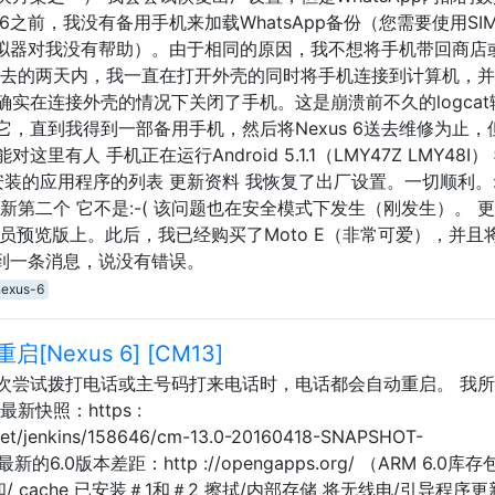
 6之前，我没有备用手机来加载WhatsApp备份（您需要使用SI
以模拟器对我没有帮助）。由于相同的原因，我不想将手机带回商店
过去的两天内，我一直在打开外壳的同时将手机连接到计算机，
实确实在连接外壳的情况下关闭了手机。这是崩溃前不久的logcat
，直到我得到一部备用手机，然后将Nexus 6送去维修为止，
这里有人 手机正在运行Android 5.1.1（LMY47Z LMY48I）
是我已安装的应用程序的列表 更新资料 我恢复了出厂设置。一切顺利。:
新第二个 它不是:-( 该问题也在安全模式下发生（刚发生）。 
开发人员预览版上。此后，我已经购买了Moto E（非常可爱），并且
收到一条消息，说没有错误。
nexus-6
exus 6] [CM13]
次尝试拨打电话或主号码打来电话时，电话都会自动重启。 我
快照：https :
et/jenkins/158646/cm-13.0-20160418-SNAPSHOT-
最新的6.0版本差距：http ://opengapps.org/ （ARM 6.0库
ik缓存和/ cache 已安装＃1和＃2 擦拭/内部存储 将无线电/引导程序