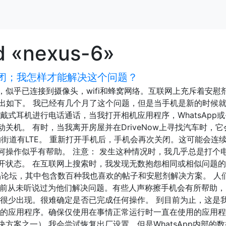
d «nexus-6»
行关闭；我怎样才能解决这个问题？
闭电源，似乎已连接到摄像头，wifi和蜂窝网络。互联网上充斥着安慰
at输出如下。 我已经有几个月了这个问题，但是当手机是新的时候
戴式耳机进行电话通话，当我打开相机应用程序，WhatsApp或
关机。 有时，当我离开房屋并在DriveNow上寻找汽车时，它
的街道有LTE。 重新打开手机后，手机会再次关闭。这可能会连
何操作似乎有帮助。 注意： 发生这种情况时，我几乎总是打个
开状态。 在互联网上搜索时，我发现无数抱怨相同或相似问题
产品论坛，其中包含数百种我也喜欢的帖子和安慰剂解决方案。 人
之前从未听说过为他们解决问题。有些人声称擦手机会有所帮助，
题很少出现。很难确定是否已完成任何操作。 到目前为止，这是
用的应用程序。确保仅使用在事情正常运行时一直在使用的应用
方案之一） 我会尝试恢复出厂设置，但是WhatsApp内部的