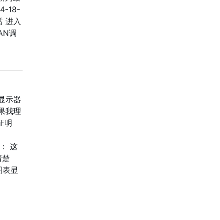
-18-
话 进入
LAN调
D显示器
果我理
证明
果： 这
清楚
图表显