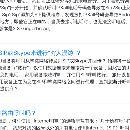
之间的VoIP通话。 我目前正在研究等式的来电部分。为了尝试分
 Sip2Sip”部分开始，并确认呼叫IPKall电话号码会导致在Sip2Sip
Sip2Sip”添加为SIP提供程序，发现拨打IPKall号码会导致Andr
的地方，即使它正在响铃，当我去接听电话时，也无法接听电话
是2.3 Gingerbread。
P或Skype来进行“穷人漫游”？
id设备将呼叫从蜂窝网络转发到SIP或Skype并回传？ 预期将一
他设备（“旅行”）仅使用数据连接来连接第一个设备，因此它的
您打电话。 家用设备接收呼叫，并使用SIP呼叫旅行。 旅行设
 家用设备正在为您在SIP和蜂窝网络之间进行代理，直到您断开呼
胞提供商？
P路由呼叫吗？
IP。但是，何时使用“ Internet呼叫”的选项非常有限：“对于所有呼叫
叫询问”。 我想对我的区号以外的所有电话使用Internet（SIP）呼