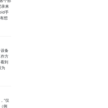
离各个部
上记录来
oid手
。有想
台设备
工作方
备看到
叫为
”，“仅
叫（例