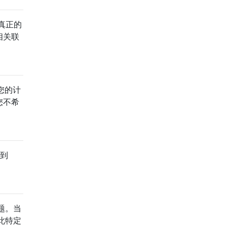
真正的
相关联
您的计
您不希
找到
题。当
此特定