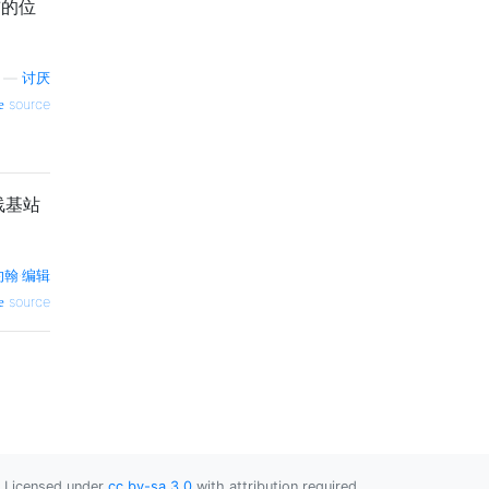
前的位
—
讨厌
source
线基站
约翰·编辑
source
Licensed under
cc by-sa 3.0
with attribution required.