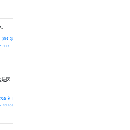
中。
—
加图尔
source
这是因
未命名_1
source