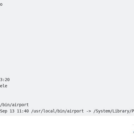
o

3:20

ele

/bin/airport 
