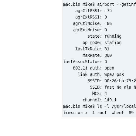
mac:bin mike$ airport --getinf
     agrCtlRSSI: -75

     agrExtRSSI: 0

    agrCtlNoise: -86

    agrExtNoise: 0

          state: running

        op mode: station 

     lastTxRate: 81

        maxRate: 300

lastAssocStatus: 0

    802.11 auth: open

      link auth: wpa2-psk

          BSSID: 00:26:bb:79:2
           SSID: fast na ala h
            MCS: 4

        channel: 149,1

mac:bin mike$ ls -l /usr/local