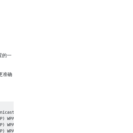
置的一
更准确
nicast/group)

P) WPA2(PSK/AES,TKIP/TKIP) 

P) WPA2(PSK/AES,TKIP/TKIP) 

P) WPA2(PSK/AES,TKIP/TKIP) 
