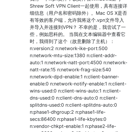
Shrew Soft VPN Client一起使用，具有连接详
细信息（用户名和密码除外）。Mac OS X是否
有等效的客户端，允许我将这个.vpn文件导入
并导入并连接到VPN？ 不幸的是，我尝试了一
些，例如思科的。 当我在文本编辑器中查看它
时，我得到了这个（故意删除了主机）：
n:version:2 n:network-ike-port:500
n:network-mtu-size:1380 n:client-addr-
auto:1 n:network-natt-port:4500 n:network-
natt-rate:15 n:network-frag-size:540
n:network-dpd-enable:1 n:client-banner-
enable:0 n:network-notify-enable:1 n:client-
wins-used:0 n:client-wins-auto:1 n:client-
dns-used:0 n:client-dns-auto:0 n:client-
splitdns-used:0 n:client-splitdns-auto:0
n:phase1-dhgroup:2 n:phase1-life-
secs:86400 n:phase1-life-kbytes:0
n:vendor-chkpt-enable:1 n:phase2-life-