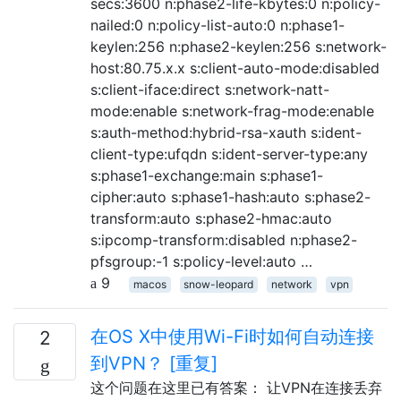
secs:3600 n:phase2-life-kbytes:0 n:policy-
nailed:0 n:policy-list-auto:0 n:phase1-
keylen:256 n:phase2-keylen:256 s:network-
host:80.75.x.x s:client-auto-mode:disabled
s:client-iface:direct s:network-natt-
mode:enable s:network-frag-mode:enable
s:auth-method:hybrid-rsa-xauth s:ident-
client-type:ufqdn s:ident-server-type:any
s:phase1-exchange:main s:phase1-
cipher:auto s:phase1-hash:auto s:phase2-
transform:auto s:phase2-hmac:auto
s:ipcomp-transform:disabled n:phase2-
pfsgroup:-1 s:policy-level:auto …
9
macos
snow-leopard
network
vpn
在OS X中使用Wi-Fi时如何自动连接
2
到VPN？ [重复]
这个问题在这里已有答案： 让VPN在连接丢弃