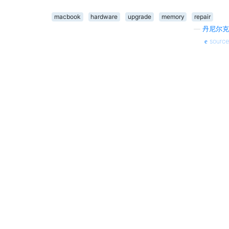
macbook
hardware
upgrade
memory
repair
—
丹尼尔克
source