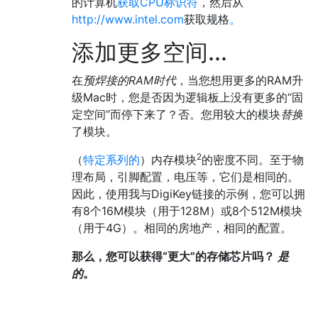
的计算机
获取CPU标识符
，然后从
http://www.intel.com
获取规格
。
添加更多空间...
在
预焊接的RAM时代
，当您想用更多的RAM升
级Mac时，您是否因为逻辑板上没有更多的“固
定空间”而停下来了？否。您用较大的模块
替换
了模块。
2
（
特定系列的
）内存模块
的密度不同。至于物
理布局，引脚配置，电压等，它们是相同的。
因此，使用我与DigiKey链接的示例，您可以拥
有8个16M模块（用于128M）或8个512M模块
（用于4G）。相同的房地产，相同的配置。
那么，您可以获得“更大”的存储芯片吗？
是
的
。