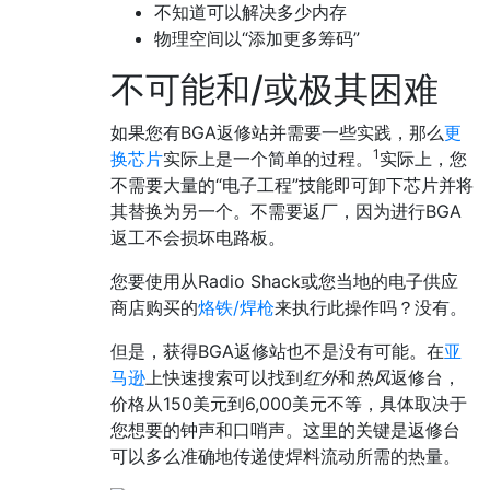
不知道可以解决多少内存
物理空间以“添加更多筹码”
不可能和/或极其困难
如果您有BGA返修站并需要一些实践，那么
更
1
换芯片
实际上是一个简单的过程。
实际上，您
不需要大量的“电子工程”技能即可卸下芯片并将
其替换为另一个。不需要返厂，因为进行BGA
返工不会损坏电路板。
您要使用从Radio Shack或您当地的电子供应
商店购买的
烙铁/焊枪
来执行此操作吗？没有。
但是，获得BGA返修站也不是没有可能。在
亚
马逊
上快速搜索可以找到
红外
和
热风
返修台，
价格从150美元到6,000美元不等，具体取决于
您想要的钟声和口哨声。这里的关键是返修台
可以多么准确地传递使焊料流动所需的热量。