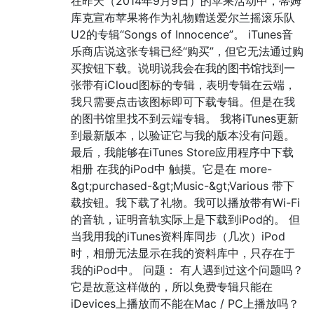
在昨天（2014年9月9日）的苹果活动中，蒂姆
库克宣布苹果将作为礼物赠送爱尔兰摇滚乐队
U2的专辑“Songs of Innocence”。 iTunes音
乐商店说这张专辑已经“购买”，但它无法通过购
买按钮下载。说明说我会在我的图书馆找到一
张带有iCloud图标的专辑，表明专辑在云端，
我只需要点击该图标即可下载专辑。但是在我
的图书馆里找不到云端专辑。 我将iTunes更新
到最新版本，以验证它与我的版本没有问题。
最后，我能够在iTunes Store应用程序中下载
相册 在我的iPod中 触摸。它是在 more-
&gt;purchased-&gt;Music-&gt;Various 带下
载按钮。我下载了礼物。我可以播放带有Wi-Fi
的音轨，证明音轨实际上是下载到iPod的。 但
当我用我的iTunes资料库同步（几次）iPod
时，相册无法显示在我的资料库中，只存在于
我的iPod中。 问题： 有人遇到过这个问题吗？
它是故意这样做的，所以免费专辑只能在
iDevices上播放而不能在Mac / PC上播放吗？