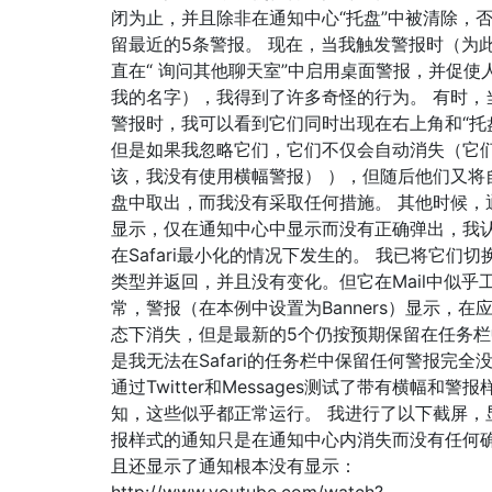
闭为止，并且除非在通知中心“托盘”中被清除，
留最近的5条警报。 现在，当我触发警报时（为
直在“ 询问其他聊天室”中启用桌面警报，并促使
我的名字），我得到了许多奇怪的行为。 有时，
警报时，我可以看到它们同时出现在右上角和“托
但是如果我忽略它们，它们不仅会自动消失（它
该，我没有使用横幅警报） ），但随后他们又将
盘中取出，而我没有采取任何措施。 其他时候，
显示，仅在通知中心中显示而没有正确弹出，我
在Safari最小化的情况下发生的。 我已将它们切
类型并返回，并且没有变化。但它在Mail中似乎
常，警报（在本例中设置为Banners）显示，在
态下消失，但是最新的5个仍按预期保留在任务栏
是我无法在Safari的任务栏中保留任何警报完全没
通过Twitter和Messages测试了带有横幅和警
知，这些似乎都正常运行。 我进行了以下截屏，
报样式的通知只是在通知中心内消失而没有任何
且还显示了通知根本没有显示：
http://www.youtube.com/watch?