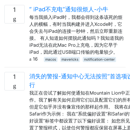
“ iPad不充电”通知很烦人-小牛
1
每当我插入iPad时，我都会得到这条该死的烦
人的横幅，有时当我构建并进入Xcode时，它
会失去与iPad的连接一秒钟，然后立即重新连
接。 有人知道如何摆脱此通知吗？我知道我的
iPad无法在此Mac Pro上充电，因为它早于
iPad，因此通过USB端口传输的电量较少。
16
macos
mavericks
notification-center
消失的警报-通知中心无法按照“首选项
1
行
我正在尝试了解如何使通知在Mountain Lion中
作。我了解有关如何启用它们以及配置它们的所
但是它似乎并没有像宣传的那样起作用。 我将在
Safari作为示例： 我在“系统偏好设置”和Safari
好设置”标签中都设置了以下偏好设置： 如您所
置了警报样式，以使任何警报都应保留在屏幕上