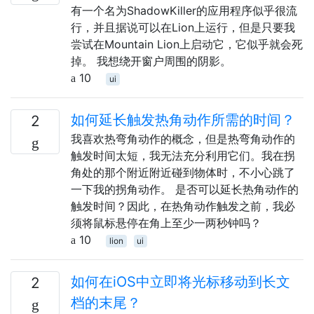
有一个名为ShadowKiller的应用程序似乎很流
行，并且据说可以在Lion上运行，但是只要我
尝试在Mountain Lion上启动它，它似乎就会死
掉。 我想绕开窗户周围的阴影。
10
ui
如何延长触发热角动作所需的时间？
2
我喜欢热弯角动作的概念，但是热弯角动作的
触发时间太短，我无法充分利用它们。我在拐
角处的那个附近附近碰到物体时，不小心跳了
一下我的拐角动作。 是否可以延长热角动作的
触发时间？因此，在热角动作触发之前，我必
须将鼠标悬停在角上至少一两秒钟吗？
10
lion
ui
如何在iOS中立即将光标移动到长文
2
档的末尾？