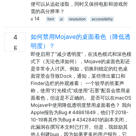
便可以从远处读取，同时又保持电影和游戏所
需的高分辨率？
14
font
ui
resolution
accessibility
如何禁用Mojave的桌面着色（降低透
4
明度）？
即使启用了“减少透明度”，在浅色模式和深色模
式下（无论色泽如何），Mojave的桌面色彩还
是非常令人讨厌。例如，切换到稳定的红色桌
面背景会导致Dock，通知，某些弹出窗口和
Finder边栏的外观难看： 一个较早的答案声
称，使用“灯光模式”或使用“石墨”配音会禁用桌
面着色，但这是不正确的。 是否可以在macOS
Mojave中使用降低透明度禁用桌面着色？ 我向
Apple报告为Bug＃44861849，他们于2018-
10-19将其作为Bug＃43428401的副本关闭，
此漏洞在撰写本文时已打开。但是，我鼓励其
他人创建bug，因为如果更多的用户报告，它