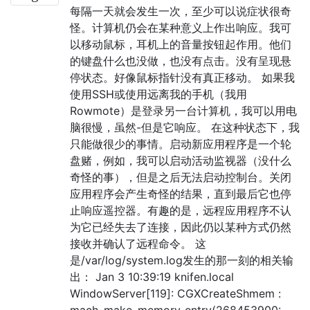
每隔一天就会发生一次，至少可以说症状很奇
怪。计算机仍会在某种意义上作出响应。我可
以移动鼠标，耳机上的音量按钮起作用。他们
的键盘什么也没做，也没有点击。没有呈现悬
停状态。好像鼠标指针没有真正移动。 如果我
使用SSH或使用远离我的手机（我用
Rowmote）是登录另一台计算机，我可以用电
脑很慢，虽然-但是它响应。 在这种状态下，我
只能做很少的事情。启动新应用程序是一个轮
盘赌，例如，我可以启动活动监视器（没什么
奇怪的事），但是之后无法启动控制台。关闭
应用程序会产生奇怪的结果，直到最后它也停
止响应遥控器。有趣的是，远程应用程序不认
为它已经失去了连接，因此仍以某种方式仍然
接收并确认了远程命令。 这
是/var/log/system.log发生的那一刻的相关输
出： Jan 3 10:39:19 knifen.local
WindowServer[119]: CGXCreateShmem :
mach_make_memory_entry(268453900: