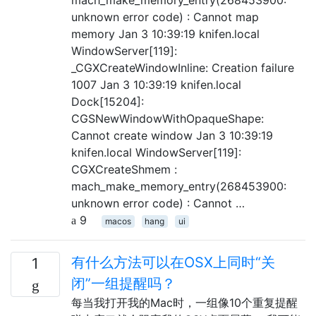
unknown error code) : Cannot map
memory Jan 3 10:39:19 knifen.local
WindowServer[119]:
_CGXCreateWindowInline: Creation failure
1007 Jan 3 10:39:19 knifen.local
Dock[15204]:
CGSNewWindowWithOpaqueShape:
Cannot create window Jan 3 10:39:19
knifen.local WindowServer[119]:
CGXCreateShmem :
mach_make_memory_entry(268453900:
unknown error code) : Cannot …
9
macos
hang
ui
有什么方法可以在OSX上同时“关
1
闭”一组提醒吗？
每当我打开我的Mac时，一组像10个重复提醒