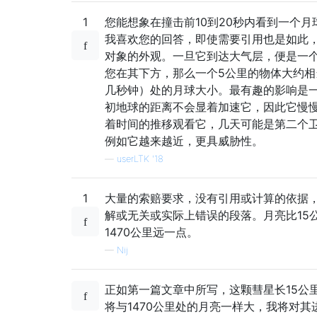
1
您能想象在撞击前10到20秒内看到一个
我喜欢您的回答，即使需要引用也是如此
对象的外观。一旦它到达大气层，便是一
您在其下方，那么一个5公里的物体大约相
几秒钟）处的月球大小。最有趣的影响是
初地球的距离不会显着加速它，因此它慢
着时间的推移观看它，几天可能是第二个
例如它越来越近，更具威胁性。
—
userLTK '18
1
大量的索赔要求，没有引用或计算的依据
解或无关或实际上错误的段落。月亮比15
1470公里远一点。
—
Nij
正如第一篇文章中所写，这颗彗星长15公
将与1470公里处的月亮一样大，我将对其