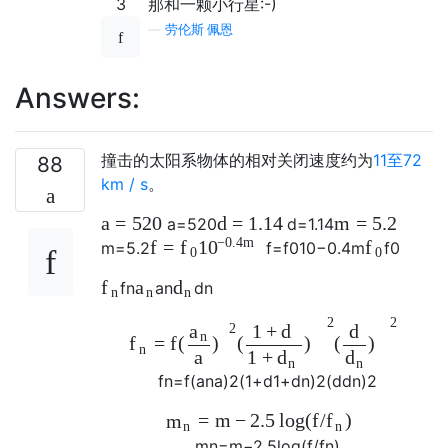
3
那和一颗小行星:-)
—
劳伦斯·佩恩
Answers:
撞击的太阳系物体的相对关闭速度约为
11至72
88
km / s
。
a
=
520
d
=
1.14
m
=
5.2
a
=
520
d
=
1.14
−
0.4
m
f
=
f
10
f
m
=
5.2
f
=
f
0
10
−
0.4
m
f
0
0
0
f
a
d
f
n
a
n
d
n
n
n
n
2
2
1
+
d
d
a
2
n
=
f
f
(
)
(
)
(
)
n
a
1
+
d
d
n
n
f
n
=
f
(
a
n
a
)
2
(
1
+
d
1
+
d
n
)
2
(
d
d
n
)
2
=
m
−
2.5
log
(
f
/
)
m
f
n
n
m
n
=
m
−
2.5
log
(
f
/
f
n
)