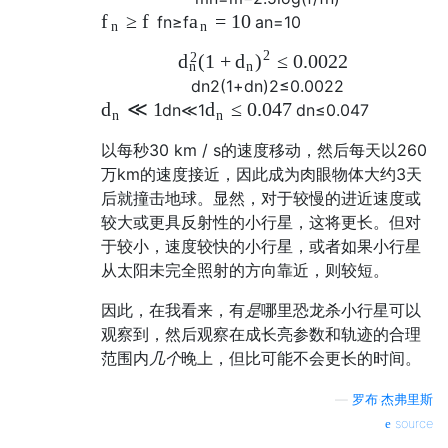
≥
f
=
10
f
a
f
n
≥
f
a
n
=
10
n
n
2
2
(
1
+
≤
0.0022
d
d
)
n
n
d
n
2
(
1
+
d
n
)
2
≤
0.0022
≪
1
≤
0.047
d
d
d
n
≪
1
d
n
≤
0.047
n
n
以每秒30 km / s的速度移动，然后每天以260
万km的速度接近，因此成为肉眼物体大约3天
后就撞击地球。显然，对于较慢的进近速度或
较大或更具反射性的小行星，这将更长。但对
于较小，速度较快的小行星，或者如果小行星
从太阳未完全照射的方向靠近，则较短。
因此，在我看来，有
是
哪里恐龙杀小行星可以
观察到，然后观察在成长亮参数和轨迹的合理
范围内
几个
晚上，但比可能不会更长的时间。
—
罗布·杰弗里斯
source