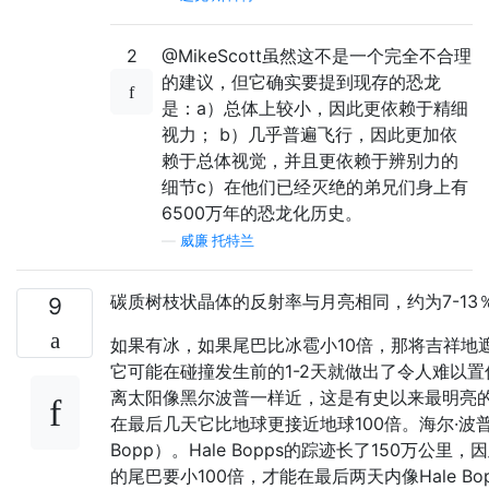
2
@MikeScott虽然这不是一个完全不合理
的建议，但它确实要提到现存的恐龙
是：a）总体上较小，因此更依赖于精细
视力； b）几乎普遍飞行，因此更加依
赖于总体视觉，并且更依赖于辨别力的
细节c）在他们已经灭绝的弟兄们身上有
6500万年的恐龙化历史。
—
威廉·托特兰
碳质树枝状晶体的反射率与月亮相同，约为7-13
9
如果有冰，如果尾巴比冰雹小10倍，那将吉祥地
它可能在碰撞发生前的1-2天就做出了令人难以
离太阳像黑尔波普一样近，这是有史以来最明亮
在最后几天它比地球更接近地球100倍。海尔·波普（
Bopp）。Hale Bopps的踪迹长了150万公里
的尾巴要小100倍，才能在最后两天内像Hale B