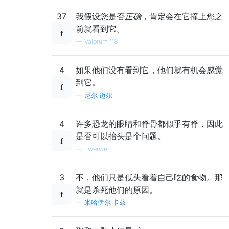
37
我假设您是否
正确
，肯定会在它撞上您之
前就看到它。
—
Valorum '18
4
如果他们没有看到它，他们就有机会感觉
到它。
—
尼尔·迈尔
4
许多恐龙的眼睛和脊骨都似乎有脊，因此
是否可以抬头是个问题。
—
hwerwerh
3
不，他们只是低头看着自己吃的食物。那
就是杀死他们的原因。
—
米哈伊尔·卡兹