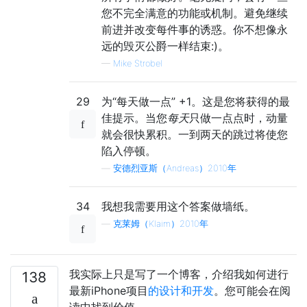
您不完全满意的功能或机制。避免继续
前进并改变每件事的诱惑。你不想像永
远的毁灭公爵一样结束:)。
—
Mike Strobel
29
为“每天做一点” +1。这是您将获得的最
佳提示。当您
每天
只做一点点时，动量
就会很快累积。一到两天的跳过将使您
陷入停顿。
—
安德烈亚斯（Andreas）2010年
34
我想我需要用这个答案做墙纸。
—
克莱姆（Klaim）2010年
我实际上只是写了一个博客，介绍我如何进行
138
最新iPhone项目
的设计和开发
。您可能会在阅
读中找到价值。