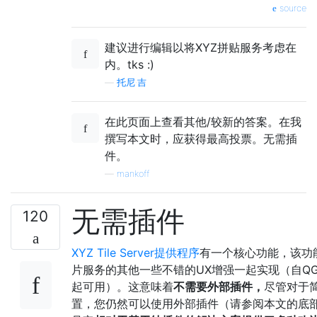
source
建议进行编辑以将XYZ拼贴服务考虑在
内。tks :)
—
托尼·吉
在此页面上查看其他/较新的答案。在我
撰写本文时，应获得最高投票。无需插
件。
—
mankoff
无需插件
120
XYZ Tile Server提供程序
有一个核心功能，该功
片服务的其他一些不错的UX增强一起实现（自QGIS 
起可用）。这意味着
不需要外部插件，
尽管对于
置，您仍然可以使用外部插件（请参阅本文的底