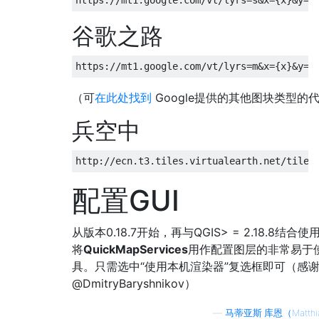
https
:
//mt1.google.com/vt/lyrs=s&x={x}&y={
谷歌之路
https
:
//mt1.google.com/vt/lyrs=m&x={x}&y={
（可
在此处找到
Google提供的其他图块类型的
兵空中
http
:
//ecn.t3.tiles.virtualearth.net/tiles
配置GUI
从版本0.18.7开始，再与QGIS> = 2.18.8结合
将
QuickMapServices
用作配置图层的非常易于
具。只需选中“使用本机渲染器”复选框即可（感
@DmitryBaryshnikov）
—
马蒂亚斯·库恩（Matthia