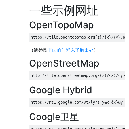
一些示例网址
OpenTopoMap
https
:
//tile.opentopomap.org{z}/{x}/{y}.pn
（请参阅
下面的注释以了解出处
）
OpenStreetMap
http
:
//tile.openstreetmap.org/{z}/{x}/{y}.
Google Hybrid
https
:
//mt1.google.com/vt/lyrs=y&x={x}&y={
Google卫星