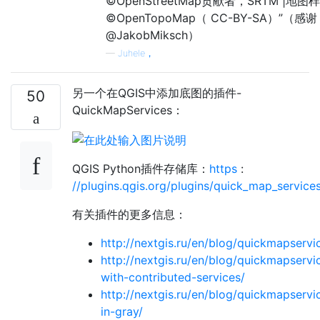
©OpenStreetMap贡献者，SRTM |地图
©OpenTopoMap（ CC-BY-SA）”（感谢
@JakobMiksch）
—
Juhele，
另一个在QGIS中添加底图的插件-
50
QuickMapServices：
QGIS Python插件存储库：
https
:
//plugins.qgis.org/plugins/quick_map_service
有关插件的更多信息：
http://nextgis.ru/en/blog/quickmapservi
http://nextgis.ru/en/blog/quickmapservi
with-contributed-services/
http://nextgis.ru/en/blog/quickmapservi
in-gray/