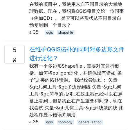
在我的项目中，我使用来自不同目录的大量地
理数据。现在，我想将QGIS项目交给一位同事
（例如CD）。 是否可以将形状从不同目录自
动复制到一个目录？
35
qgis
shapefile
在维护QGIS拓扑的同时对多边形文件
5
进行泛化？
我有一个多边形Shapefile，需要对其进行概
括。如何将poligon泛化，并确保没有诸如“条
子”之类的拓扑错误。 我已经尝试过： 矢量-
&gt;几何工具-&gt;多边形到线 矢量-&gt;几何
工具-&gt;简单的几何...在这里我已经可以在屏
幕上看到，但是我正在产生重叠和间隙，现在
我尝试 矢量-&gt;几何工具-&gt;到线条的线 此
处程序显示错误并崩溃
35
qgis
topology
generalization