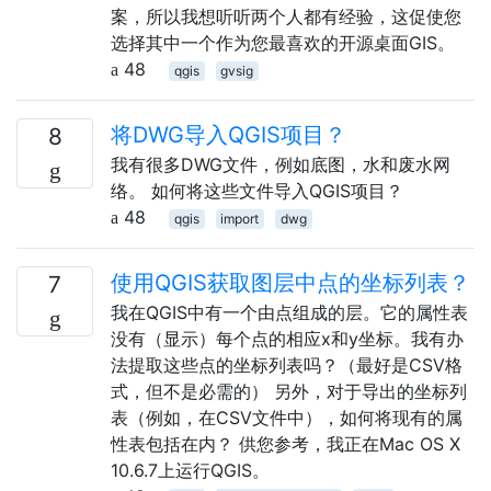
案，所以我想听听两个人都有经验，这促使您
选择其中一个作为您最喜欢的开源桌面GIS。
48
qgis
gvsig
将DWG导入QGIS项目？
8
我有很多DWG文件，例如底图，水和废水网
络。 如何将这些文件导入QGIS项目？
48
qgis
import
dwg
使用QGIS获取图层中点的坐标列表？
7
我在QGIS中有一个由点组成的层。它的属性表
没有（显示）每个点的相应x和y坐标。我有办
法提取这些点的坐标列表吗？（最好是CSV格
式，但不是必需的） 另外，对于导出的坐标列
表（例如，在CSV文件中），如何将现有的属
性表包括在内？ 供您参考，我正在Mac OS X
10.6.7上运行QGIS。