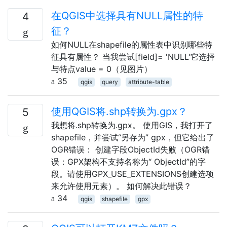
在QGIS中选择具有NULL属性的特
4
征？
如何NULL在shapefile的属性表中识别哪些特
征具有属性？ 当我尝试[field]= 'NULL'它选择
与特点value = 0（见图片）
35
qgis
query
attribute-table
使用QGIS将.shp转换为.gpx？
5
我想将.shp转换为.gpx。 使用GIS，我打开了
shapefile，并尝试“另存为” gpx，但它给出了
OGR错误： 创建字段ObjectId失败（OGR错
误：GPX架构不支持名称为“ ObjectId”的字
段。请使用GPX_USE_EXTENSIONS创建选项
来允许使用元素）。 如何解决此错误？
34
qgis
shapefile
gpx