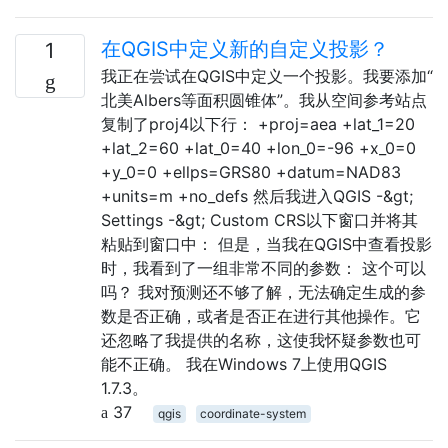
在QGIS中定义新的自定义投影？
1
我正在尝试在QGIS中定义一个投影。我要添加“
北美Albers等面积圆锥体”。我从空间参考站点
复制了proj4以下行： +proj=aea +lat_1=20
+lat_2=60 +lat_0=40 +lon_0=-96 +x_0=0
+y_0=0 +ellps=GRS80 +datum=NAD83
+units=m +no_defs 然后我进入QGIS -&gt;
Settings -&gt; Custom CRS以下窗口并将其
粘贴到窗口中： 但是，当我在QGIS中查看投影
时，我看到了一组非常不同的参数： 这个可以
吗？ 我对预测还不够了解，无法确定生成的参
数是否正确，或者是否正在进行其他操作。它
还忽略了我提供的名称，这使我怀疑参数也可
能不正确。 我在Windows 7上使用QGIS
1.7.3。
37
qgis
coordinate-system