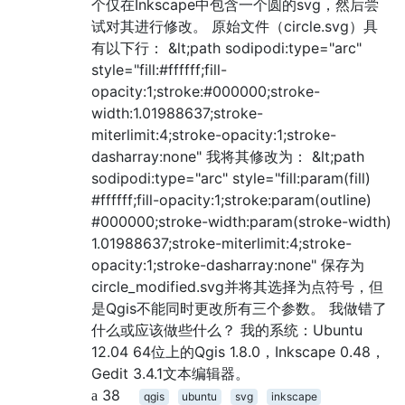
个仅在Inkscape中包含一个圆的svg，然后尝
试对其进行修改。 原始文件（circle.svg）具
有以下行： &lt;path sodipodi:type="arc"
style="fill:#ffffff;fill-
opacity:1;stroke:#000000;stroke-
width:1.01988637;stroke-
miterlimit:4;stroke-opacity:1;stroke-
dasharray:none" 我将其修改为： &lt;path
sodipodi:type="arc" style="fill:param(fill)
#ffffff;fill-opacity:1;stroke:param(outline)
#000000;stroke-width:param(stroke-width)
1.01988637;stroke-miterlimit:4;stroke-
opacity:1;stroke-dasharray:none" 保存为
circle_modified.svg并将其选择为点符号，但
是Qgis不能同时更改所有三个参数。 我做错了
什么或应该做些什么？ 我的系统：Ubuntu
12.04 64位上的Qgis 1.8.0，Inkscape 0.48，
Gedit 3.4.1文本编辑器。
38
qgis
ubuntu
svg
inkscape