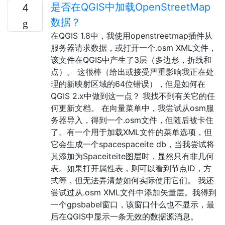
是否在QGIS中加载OpenStreetMap
4
数据？
在QGIS 1.8中，我使用openstreetmap插件从
服务器请求数据，或打开一个.osm XML文件，
该文件在QGIS中产生了3层（多边形，折线和
点）。 这很棒（给出或接受严重影响我正在处
理的新映射区域的64位错误），但是如何在
QGIS 2.x中做到这一点？ 我找不到有关它的任
何更新文档。 在向量菜单中，我尝试从osm服
务器导入，得到一个.osm文件，但随后被卡住
了。有一个用于加载XML文件的菜单选项，但
它会生成一个spacespaceite db，当我尝试将
其添加为Spaceiteite图层时，显然只有非几何
表。如果打开属性表，则可以看到节点ID，方
式等，但无法弄清楚如何实际使用它们。 我还
尝试过从.osm XML文件中添加矢量层。我得到
一个gpsbabel窗口，该窗口什么也不显示，最
后在QGIS中显示一条无效的数据源消息。