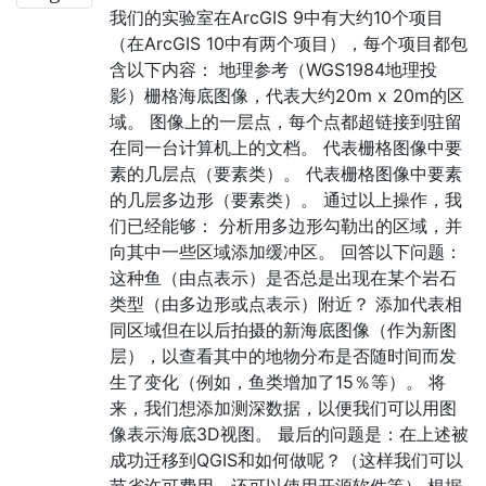
我们的实验室在ArcGIS 9中有大约10个项目
（在ArcGIS 10中有两个项目），每个项目都包
含以下内容： 地理参考（WGS1984地理投
影）栅格海底图像，代表大约20m x 20m的区
域。 图像上的一层点，每个点都超链接到驻留
在同一台计算机上的文档。 代表栅格图像中要
素的几层点（要素类）。 代表栅格图像中要素
的几层多边形（要素类）。 通过以上操作，我
们已经能够： 分析用多边形勾勒出的区域，并
向其中一些区域添加缓冲区。 回答以下问题：
这种鱼（由点表示）是否总是出现在某个岩石
类型（由多边形或点表示）附近？ 添加代表相
同区域但在以后拍摄的新海底图像（作为新图
层），以查看其中的地物分布是否随时间而发
生了变化（例如，鱼类增加了15％等）。 将
来，我们想添加测深数据，以便我们可以用图
像表示海底3D视图。 最后的问题是：在上述被
成功迁移到QGIS和如何做呢？（这样我们可以
节省许可费用，还可以使用开源软件等） 根据