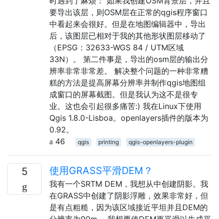
时遇到了麻烦： 如果我创建OSM背景层，并且
要导出该层，则OSM层在正常的qgis程序窗口
中看起来会很好。但是在地图编辑器中，导出
后，该图层已相对于我的其他形状图层移动了
（EPSG：32633-WGS 84 / UTM区域
33N）。 第二件事是，导出的osm层的输出分
辨率非常非常差。 解决整个问题的一种非常糟
糕的方法是提高屏幕分辨率并制作qgis地图组
成窗口的屏幕截图。但是我认为这不是很专
业。这也会引起很多痛苦:) 我在Linux下使用
Qgis 1.8.0-Lisboa。openlayers插件的版本为
0.92。
46
qgis
printing
qgis-openlayers-plugin
使用GRASS平滑DEM？
5
我有一个SRTM DEM，我想从中创建阴影。我
在GRASS中创建了阴影浮雕，效果非常好，但
是有点粗糙，因为该区域接近平坦并且DEM的
分辨率为90m。 我想要使​​DEM更平滑以生成平