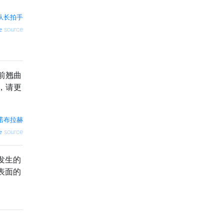
队长拍手
source
前翘曲
，请更
诺布拉赫
source
发生的
表面的