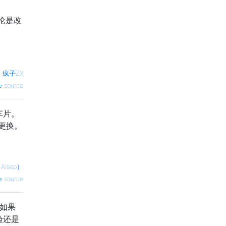
论是改
—
疯子ZX
source
车片。
要更换。
Alsop）
source
如果
验还是