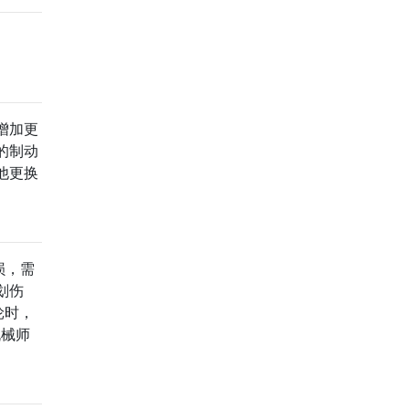
增加更
的制动
他更换
损，需
划伤
轮时，
机械师