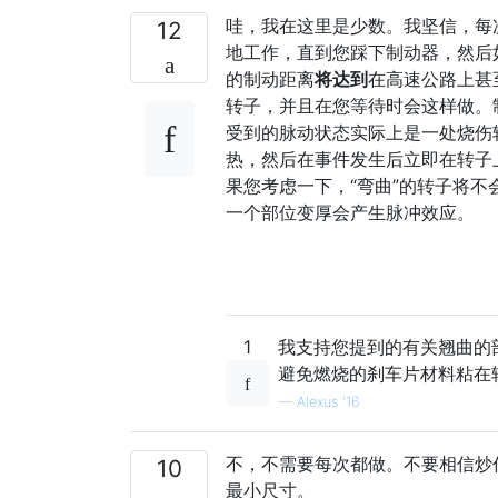
哇，我在这里是少数。我坚信，每
12
地工作，直到您踩下制动器，然后
的制动距离
将达到
在高速公路上甚
转子，并且在您等待时会这样做。
受到的脉动状态实际上是一处烧伤
热，然后在事件发生后立即在转子
果您考虑一下，“弯曲”的转子将
一个部位变厚会产生脉冲效应。
1
我支持您提到的有关翘曲的
避免燃烧的刹车片材料粘在
—
Alexus '16
不，不需要每次都做。不要相信炒
10
最小尺寸。