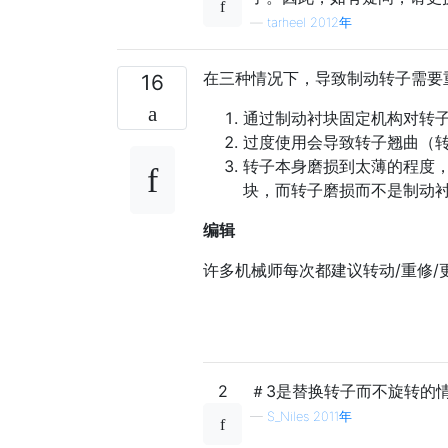
—
tarheel 2012年
在三种情况下，导致制动转子需要重
16
通过制动衬块固定机构对转
过度使用会导致转子翘曲（
转子本身磨损到太薄的程度
块，而转子磨损而不是制动
编辑
许多机械师每次都建议转动/重修
2
＃3是替换转子而不旋转的
—
S_Niles 2011年