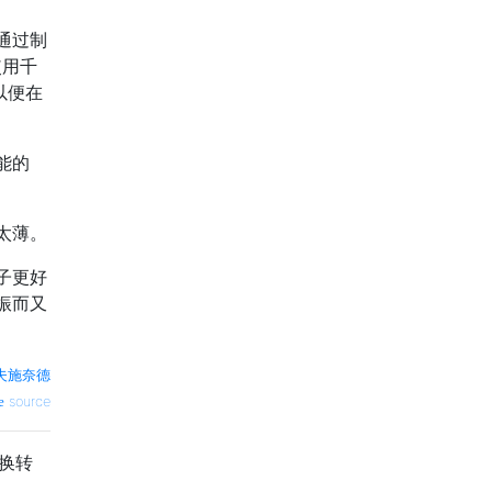
通过制
使用千
以便在
能的
太薄。
子更好
振而又
夫施奈德
source
换转