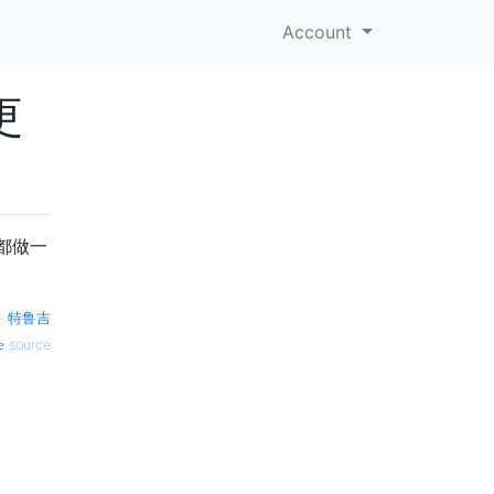
Account
更
都做一
—
特鲁吉
source