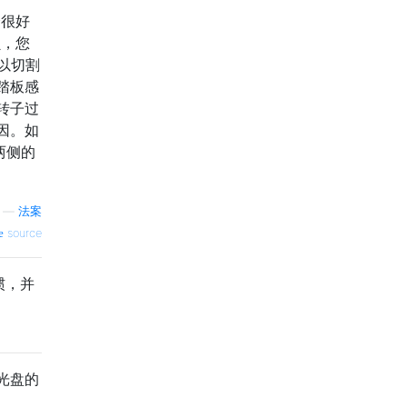
会很好
损，您
以切割
踏板感
转子过
因。如
两侧的
—
法案
source
惯，并
光盘的