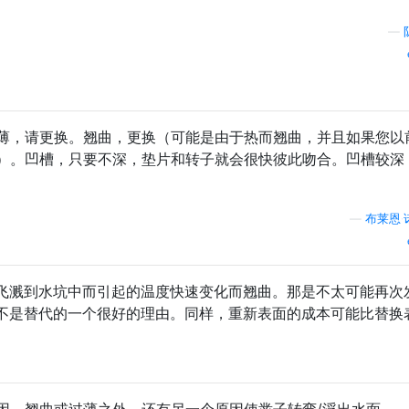
—
薄，请更换。翘曲，更换（可能是由于热而翘曲，并且如果您以
）。凹槽，只要不深，垫片和转子就会很快彼此吻合。凹槽较深
—
布莱恩·
飞溅到水坑中而引起的温度快速变化而翘曲。那是不太可能再次
不是替代的一个很好的理由。同样，重新表面的成本可能比替换
因，翘曲或过薄之外，还有另一个原因使凿子转弯/浮出水面。