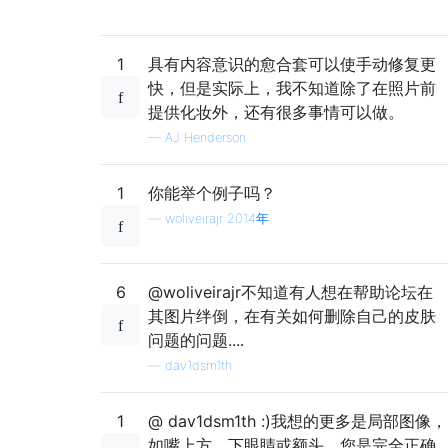
1
具有内容意识的愈合套可以使手动修复更
快，但是实际上，我不知道除了在照片前
提供化妆外，还有很多事情可以做。
—
AJ Henderson
1
你能举个例子吗？
—
woliveirajr 2014年
6
@woliveirajr不知道有人想在帮助论坛在
其图片绊倒，在有关如何删除自己的皮肤
问题的问题....
—
dav1dsm1th
1
@ dav1dsm1th :)我想的更多是局部图像，
如嘴上方，下眼睛或额头。您是完全正确