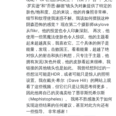
·罗宾逊”和“乔恩·赫德”镜头为对象提供了特定的
肤色/饱和度。总的来说，他的肖像照非常棒。
细节和纹理使我迷惑不解。我该如何摆脱这种
阴森恐怖的感觉？ 现在第二个摄影师skylove
从flikr。他的投篮也令人印象深刻。 再次，他
使用一些黑魔法使肤色令人惊叹。他的主题看
起来超越真实，我喜欢它。三个具体的例子是
能量，发现，击败国王。看着能量，超越了绝
对惊人的射击和执行构想，只专注于主题，他
拥有灰泥/灰色外观，他的皮肤看起来很棒。我
链接的其他镜头也是如此。 我曾经想到过的一
些想法可能是HDR，或者可能只是惊人的照明
设置。我在戴夫·希尔（Dave Hill）的网站上观
看了这些视频，但它们只是让我思考得更多，
因此他将自己的灵魂卖给了墨菲斯托希尔斯
（Mephistopheles）。 我将不胜感激关于如何
实现这些结果的任何建议，甚至对此方向还有
一些指导。 非常感谢！