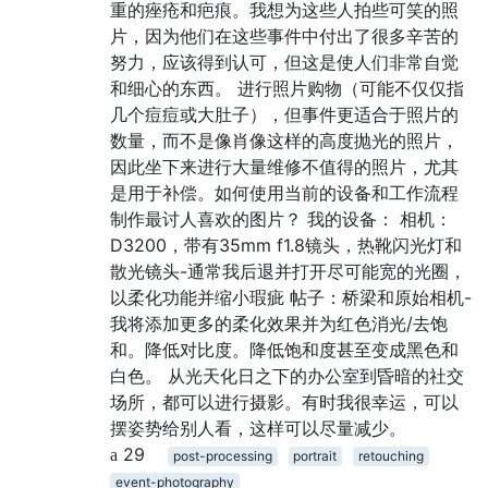
重的痤疮和疤痕。我想为这些人拍些可笑的照
片，因为他们在这些事件中付出了很多辛苦的
努力，应该得到认可，但这是使人们非常自觉
和细心的东西。 进行照片购物（可能不仅仅指
几个痘痘或大肚子），但事件更适合于照片的
数量，而不是像肖像这样的高度抛光的照片，
因此坐下来进行大量维修不值得的照片，尤其
是用于补偿。如何使用当前的设备和工作流程
制作最讨人喜欢的图片？ 我的设备： 相机：
D3200，带有35mm f1.8镜头，热靴闪光灯和
散光镜头-通常我后退并打开尽可能宽的光圈，
以柔化功能并缩小瑕疵 帖子：桥梁和原始相机-
我将添加更多的柔化效果并为红色消光/去饱
和。降低对比度。降低饱和度甚至变成黑色和
白色。 从光天化日之下的办公室到昏暗的社交
场所，都可以进行摄影。有时我很幸运，可以
摆姿势给别人看，这样可以尽量减少。
29
post-processing
portrait
retouching
event-photography