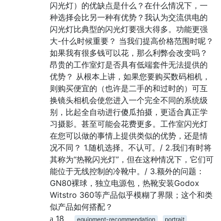
闪光灯）的优缺点是什么？在什么情况下，一
种选择会比另一种有优势？我认为交流供电的
闪光灯比典型的闪光灯要强大得多。功能更强
大-什么时候重要？ 当我们提高价格范围时呢？
如果我有很多钱可以花，那么利弊会改变吗？
昂贵的工作室灯是否具有低端套件无法提供的
优势？ 从根本上讲，如果您要购买数码相机，
则购买便宜的（也许是二手的和过时的）可互
换镜头相机会使您进入一个完全不同的系统级
别，比起全自动进行傻瓜拍摄，更适合真正学
习摄影。甚至可能会花费更多。工作室闪光灯
在您可以做的事情上提供类似的优势，还是情
况不同？ 1.随机选择。不认可。/ 2.我们有时将
其称为“热靴闪光灯”，但在这种情况下，它们可
能位于无线控制的冷靴中。/ 3.额外的问题：
GN80裸球，独立电源包，热靴安装Godox
Witstro 360等产品似乎模糊了界限；这个和类
似产品如何搭配？
18
equipment-recommendation
portrait