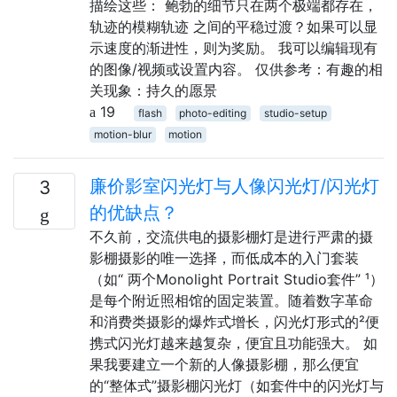
描绘这些： 鲍勃的细节只在两个极端都存在，
轨迹的模糊轨迹 之间的平稳过渡？如果可以显
示速度的渐进性，则为奖励。 我可以编辑现有
的图像/视频或设置内容。 仅供参考：有趣的相
关现象：持久的愿景
19
flash
photo-editing
studio-setup
motion-blur
motion
廉价影室闪光灯与人像闪光灯/闪光灯
3
的优缺点？
不久前，交流供电的摄影棚灯是进行严肃的摄
影棚摄影的唯一选择，而低成本的入门套装
（如“ 两个Monolight Portrait Studio套件” ¹）
是每个附近照相馆的固定装置。随着数字革命
和消费类摄影的爆炸式增长，闪光灯形式的²便
携式闪光灯越来越复杂，便宜且功能强大。 如
果我要建立一个新的人像摄影棚，那么便宜
的“整体式”摄影棚闪光灯（如套件中的闪光灯与