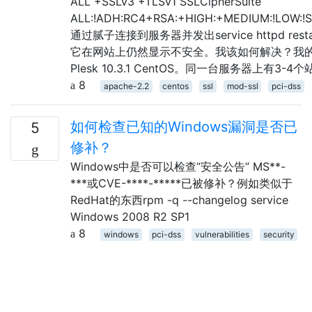
ALL +SSLv3 +TLSv1 SSLCipherSuite
ALL:!ADH:RC4+RSA:+HIGH:+MEDIUM:!LOW:!S
通过腻子连接到服务器并发出service httpd res
它在网站上仍然显示不安全。我该如何解决？我
Plesk 10.3.1 CentOS。同一台服务器上有3-4
8
apache-2.2
centos
ssl
mod-ssl
pci-dss
如何检查已知的Windows漏洞是否已
5
修补？
Windows中是否可以检查“安全公告” MS**-
***或CVE-****-*****已被修补？例如类似于
RedHat的东西rpm -q --changelog service
Windows 2008 R2 SP1
8
windows
pci-dss
vulnerabilities
security