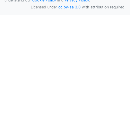
understand our
Cookie Policy
and
Privacy Policy
.
Licensed under
cc by-sa 3.0
with attribution required.