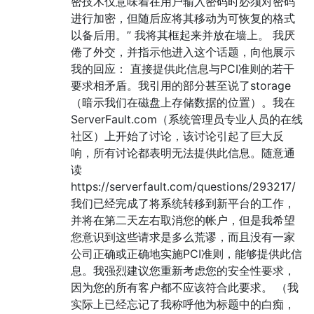
密技术仅意味着在用户输入密码时必须对密码
进行加密，但随后应将其移动为可恢复的格式
以备后用。” 我将其框起来并放在墙上。 我厌
倦了外交，并指示他进入这个话题，向他展示
我的回应： 直接提供此信息与PCI准则的若干
要求相矛盾。我引用的部分甚至说了storage
（暗示我们在磁盘上存储数据的位置）。我在
ServerFault.com（系统管理员专业人员的在线
社区）上开始了讨论，该讨论引起了巨大反
响，所有讨论都表明无法提供此信息。随意通
读
https://serverfault.com/questions/293217/
我们已经完成了将系统转移到新平台的工作，
并将在第二天左右取消您的帐户，但是我希望
您意识到这些请求是多么荒谬，而且没有一家
公司正确或正确地实施PCI准则，能够提供此信
息。我强烈建议您重新考虑您的安全性要求，
因为您的所有客户都不应该符合此要求。 （我
实际上已经忘记了我称呼他为标题中的白痴，