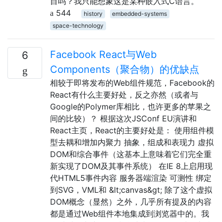
目吗？我只能想象这是某种嵌入式C语言。
544
history
embedded-systems
space-technology
Facebook React与Web
6
Components（聚合物）的优缺点
相较于即将发布的Web组件规范，Facebook的
React有什么主要好处，反之亦然（或者与
Google的Polymer库相比，也许更多的苹果之
间的比较）？ 根据这次JSConf EU演讲和
React主页，React的主要好处是： 使用组件模
型去耦和增加内聚力 抽象，组成和表现力 虚拟
DOM和综合事件（这基本上意味着它们完全重
新实现了DOM及其事件系统） 在IE 8上启用现
代HTML5事件内容 服务器端渲染 可测性 绑定
到SVG，VML和 &lt;canvas&gt; 除了这个虚拟
DOM概念（显然）之外，几乎所有提及的内容
都是通过Web组件本地集成到浏览器中的。我