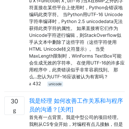
u'X'!=unicode('X','utf-16')当X在BMP之外的字
符直接在某些平台上使用时，Python会错误地
编码此类字符。 当Python用UTF-16 Unicode
字符串编译时，Python 2.5 unicodedata无法
获得此类字符的属性。 如果直接将它们作为
Unicode字符进行编辑，则StackOverflow似
乎从文本中删除了这些字符（这些字符使用
HTML Unicode转义符显示）。 当受
MaxLength限制时，WinForms TextBox可能
会生成无效的字符串。 在使用UTF-16的许多应
用程序中，此类错误似乎非常容易找到。 那
么...您认为UTF-16应该被认为有害吗？
432
unicode
我是经理 如何改善工作关系和与程序
30
员的沟通？[关闭]
首先有一点背景。我是中型公司的项目经理。
我刚从CS专业开始，对编程有点儿接触，但是