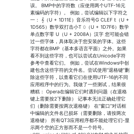
误。 BMP中的字符数（应使用两个UTF-16元
素编码的字符）。 例如，尝试编辑以下字符之
一： 𝄞（U + 1D11E）音乐符号G CLEF 𝕥（U +
1D565）数学双打击小T 𝟶（U + 1D7F6）数学
单点数字零 U（U + 2008A）汉字 您可能会错
过一些字体，具体取决于您安装的字体。这些
字符都在BMP（基本多语言平面）之外。如果
看不到这些字符，也可以尝试在Unicode字符
参考​​中查看它们。 例如，尝试在Windows中创
建包含这些字符的文件名。尝试使用“退格键”删
除这些字符，以查看它们在使用UTF-16的不同
应用程序中的行为。我做了一些测试，结果很
糟糕： Opera在编辑它们时遇到问题（在退格
键上需要按2下删除） 记事本无法正确处理它
们（删除需要按两次退格键） 在“窗口”对话框
中编辑的文件名已损坏（需要删除，请按两次
退格键） 所有QT3应用程序都不能处理它们-显
示两个空的正方形而不是一个符号。