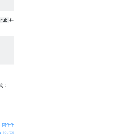
并
rub
方式：
—
阿什什
source