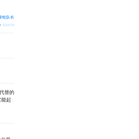
青蛙队长
source
代替的
它能起