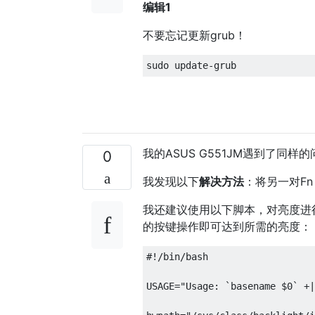
编辑1
不要忘记更新grub！
我的ASUS G551JM遇到了同样的问
0
我发现以下
解决方法
：将另一对F
我还建议使用以下脚本，对亮度进
的按键操作即可达到所需的亮度：
#!/bin/bash

USAGE="Usage: `basename $0` +|