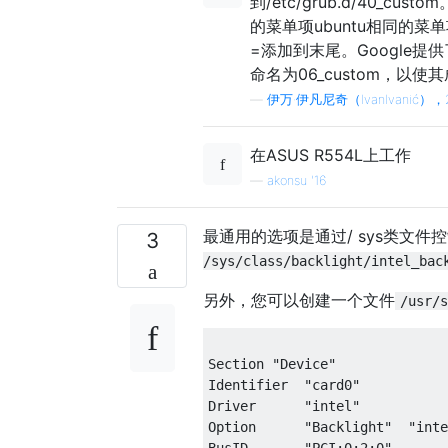
到/etc/grub.d/40_cu
的菜单项ubuntu相同的菜单
=添加到末尾。Google提
命名为06_custom，以使其
—
伊万·伊凡尼奇（IvanIvanić），
在ASUS R554L上工作
—
akonsu '16
最通用的选项是通过/ sys类文
3
/sys/class/backlight/intel_bac
另外，您可以创建一个文件
/usr/s
Section "Device"

Identifier  "card0"

Driver      "intel"

Option      "Backlight"  "inte
BusID       "PCI:0:2:0"
