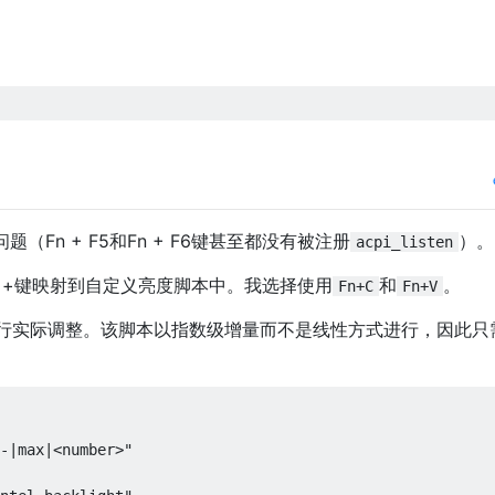
题（Fn + F5和Fn + F6键甚至都没有被注册
）。
acpi_listen
n +键映射到自定义亮度脚本中。我选择使用
和
。
Fn+C
Fn+V
行实际调整。该脚本以指数级增量而不是线性方式进行，因此只
-|max|<number>"
