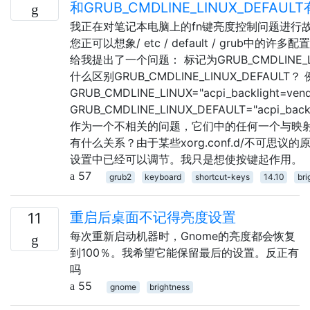
和GRUB_CMDLINE_LINUX_DEFAU
我正在对笔记本电脑上的fn键亮度控制问题进行
您正可以想象/ etc / default / grub中的
给我提出了一个问题： 标记为GRUB_CMDLINE_
什么区别GRUB_CMDLINE_LINUX_DEFAULT？
GRUB_CMDLINE_LINUX="acpi_backlight=ve
GRUB_CMDLINE_LINUX_DEFAULT="acpi_back
作为一个不相关的问题，它们中的任何一个与映射
有什么关系？由于某些xorg.conf.d/不可思议
设置中已经可以调节。我只是想使按键起作用。
57
grub2
keyboard
shortcut-keys
14.10
bri
重启后桌面不记得亮度设置
11
每次重新启动机器时，Gnome的亮度都会恢复
到100％。我希望它能保留最后的设置。反正有
吗
55
gnome
brightness