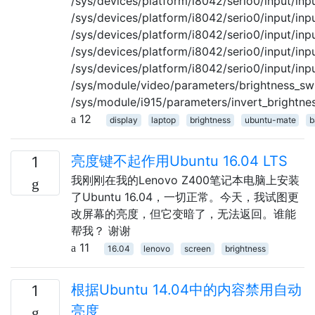
/sys/devices/platform/i8042/serio0/input/inp
/sys/devices/platform/i8042/serio0/input/in
/sys/devices/platform/i8042/serio0/input/inp
/sys/devices/platform/i8042/serio0/input/inp
/sys/devices/platform/i8042/serio0/input/inpu
/sys/module/video/parameters/brightness_sw
/sys/module/i915/parameters/invert_brightne
12
display
laptop
brightness
ubuntu-mate
b
亮度键不起作用Ubuntu 16.04 LTS
1
我刚刚在我的Lenovo Z400笔记本电脑上安装
了Ubuntu 16.04，一切正常。今天，我试图更
改屏幕的亮度，但它变暗了，无法返回。谁能
帮我？ 谢谢
11
16.04
lenovo
screen
brightness
根据Ubuntu 14.04中的内容禁用自动
1
亮度