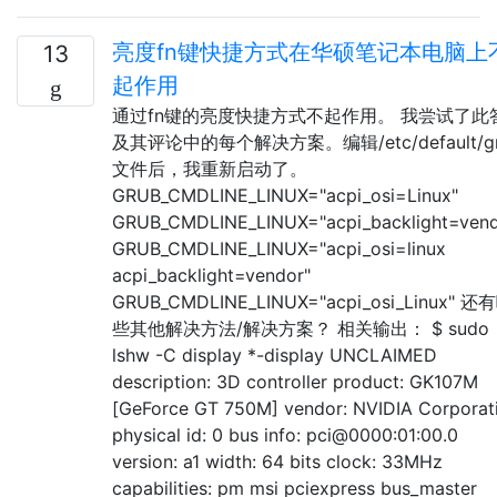
亮度fn键快捷方式在华硕笔记本电脑上
13
起作用
通过fn键的亮度快捷方式不起作用。 我尝试了此
及其评论中的每个解决方案。编辑/etc/default/gr
文件后，我重新启动了。
GRUB_CMDLINE_LINUX="acpi_osi=Linux"
GRUB_CMDLINE_LINUX="acpi_backlight=vend
GRUB_CMDLINE_LINUX="acpi_osi=linux
acpi_backlight=vendor"
GRUB_CMDLINE_LINUX="acpi_osi_Linux" 还
些其他解决方法/解决方案？ 相关输出： $ sudo
lshw -C display *-display UNCLAIMED
description: 3D controller product: GK107M
[GeForce GT 750M] vendor: NVIDIA Corporat
physical id: 0 bus info: pci@0000:01:00.0
version: a1 width: 64 bits clock: 33MHz
capabilities: pm msi pciexpress bus_master