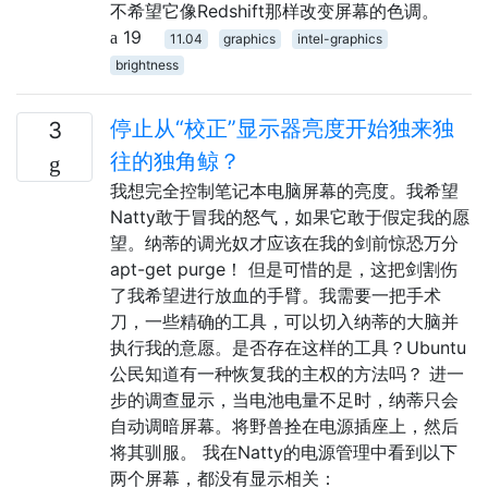
不希望它像Redshift那样改变屏幕的色调。
19
11.04
graphics
intel-graphics
brightness
停止从“校正”显示器亮度开始独来独
3
往的独角鲸？
我想完全控制笔记本电脑屏幕的亮度。我希望
Natty敢于冒我的怒气，如果它敢于假定我的愿
望。纳蒂的调光奴才应该在我的剑前惊恐万分
apt-get purge！ 但是可惜的是，这把剑割伤
了我希望进行放血的手臂。我需要一把手术
刀，一些精确的工具，可以切入纳蒂的大脑并
执行我的意愿。是否存在这样的工具？Ubuntu
公民知道有一种恢复我的主权的方法吗？ 进一
步的调查显示，当电池电量不足时，纳蒂只会
自动调暗屏幕。将野兽拴在电源插座上，然后
将其驯服。 我在Natty的电源管理中看到以下
两个屏幕，都没有显示相关：