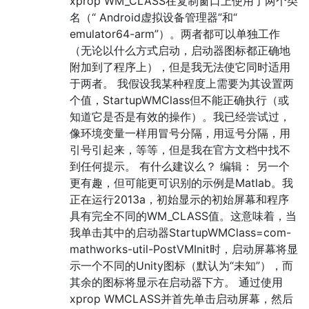
xprop WM_CLASS在复制窗口上使用了两个类
名（“ Android虚拟设备管理器”和“
emulator64-arm”）。两者都可以单独工作
（无论以什么方式启动，启动器图标都正确地
附加到了程序上），但是我无法使它同时适用
于两者。 我假设我某种程度上需要为其设置两
个值，StartupWMClass但不能正确执行（或
知道它是否是有效的操作）。我已经尝试过，
像环境变量一样用冒号分隔，用逗号分隔，用
引号引起来，等等，但是我在官方文档中找不
到任何提示。 有什么建议么？ 编辑： 另一个
更有趣，但可能更可识别的示例是Matlab。我
正在运行2013a，初始显示的初始屏幕和程序
具有完全不同的WM_CLASS值。这意味着，当
我单击其中的启动器StartupWMClass=com-
mathworks-util-PostVMInit时，启动屏幕将显
示一个不同的Unity图标（默认为“未知”），而
其余​​的图标将显示在启动器下方。 通过使用
xprop WMCLASS并首先单击启动屏幕，然后