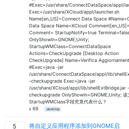
#Exec=/usr/share/ConnectDataSpace/appl/la
Exec=/usr/share/XCloud/appl/launcher.sh
Name[en_US]=Connect Data Space #Name=
Data Space Name=XCloud Comment[en_US]
Comment= StartupNotify=true Terminal=fals
OnlyShowIn=GNOME;Unity;
StartupWMClass=ConnectDataSpace
Actions=CheckUpgrade [Desktop Action
CheckUpgrade] Name=Verifica Aggiornament
#Exec=java -jar
/usr/share/ConnectDataSpace/appl/lib/shellEx
-checkupgrade Exec=java -jar
/usr/share/XCloud/appl/lib/shellExtBridge.jar 
checkupgrade OnlyShowIn=GNOME;Unity;
StartupWMClass字段究竟代表什么？
69
.desktop
将自定义应用程序添加到GNOME启
5