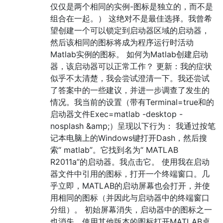
仅仅是两个相同的实例-图标是独立的，而不是
组合在一起。） 这绝对不是最佳选择。我曾希
望创建一个可以锁定到启动器区域的启动器，
然后该相同的图标将成为程序运行时活动
Matlab实例的图标。 如何为Matlab创建启动
器，该启动器可以正常工作？ 更新：我的症状
似乎不太清楚，我会尝试澄清一下。我还尝试
了答案中的一些建议，并进一步调查了发生的
情况。我当前的设置（带有Terminal=true和的
启动器文件Exec=matlab -desktop -
nosplash &amp;）呈现以下行为： 我通过按笔
记本电脑上的Windows键打开Dash，然后搜
索“ matlab”。它找到名为“ MATLAB
R2011a”的启动器。我点击它。 使用我在启动
器文件中引用的图标，打开一个终端窗口。几
乎立即，MATLAB的启动屏幕也会打开，并使
用相同的图标（并因此与启动器中的终端窗口
分组）。 初始屏幕消失，启动器中的图标之一
也消失。使用其他版本的图标打开MATLAB桌