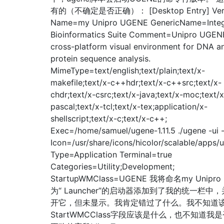
有的（不确定是否正确）： [Desktop Entry] Vers
Name=my Unipro UGENE GenericName=Integ
Bioinformatics Suite Comment=Unipro UGENE
cross-platform visual environment for DNA a
protein sequence analysis.
MimeType=text/english;text/plain;text/x-
makefile;text/x-c++hdr;text/x-c++src;text/x-
chdr;text/x-csrc;text/x-java;text/x-moc;text/x
pascal;text/x-tcl;text/x-tex;application/x-
shellscript;text/x-c;text/x-c++;
Exec=/home/samuel/ugene-1.11.5 ./ugene -ui 
Icon=/usr/share/icons/hicolor/scalable/apps/
Type=Application Terminal=true
Categories=Utility;Development;
StartupWMClass=UGENE 我将命名my Unipro
为“ Launcher”的启动器添加到了我的统一栏中
开它，但未显示。我肯定错过了什么。我不知道
StartWMCClass字段应该是什么，也不知道我