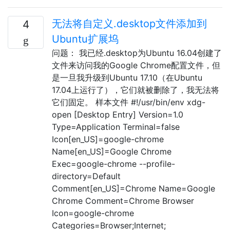
无法将自定义.desktop文件添加到
4
Ubuntu扩展坞
问题： 我已经.desktop为Ubuntu 16.04创建了
文件来访问我的Google Chrome配置文件，但
是一旦我升级到Ubuntu 17.10（在Ubuntu
17.04上运行了），它们就被删除了，我无法将
它们固定。 样本文件 #!/usr/bin/env xdg-
open [Desktop Entry] Version=1.0
Type=Application Terminal=false
Icon[en_US]=google-chrome
Name[en_US]=Google Chrome
Exec=google-chrome --profile-
directory=Default
Comment[en_US]=Chrome Name=Google
Chrome Comment=Chrome Browser
Icon=google-chrome
Categories=Browser;Internet;