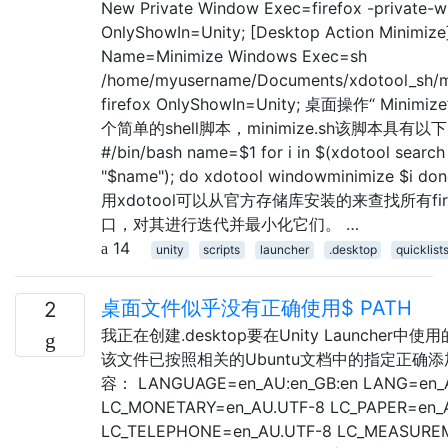
New Private Window Exec=firefox -private-
OnlyShowIn=Unity; [Desktop Action Minimize
Name=Minimize Windows Exec=sh
/home/myusername/Documents/xdotool_sh/m
firefox OnlyShowIn=Unity; 桌面操作“ Minim
个简单的shell脚本，minimize.sh该脚本具有以
#/bin/bash name=$1 for i in $(xdotool search
"$name"); do xdotool windowminimize $i 
用xdotool可以从官方存储库安装的来查找所有fir
口，对其进行迭代并最小化它们。 …
14
unity
scripts
launcher
.desktop
quicklist
桌面文件似乎没有正确使用$ PATH
2
我正在创建.desktop要在Unity Launch
该文件已按照相关的Ubuntu文档中的指定正确添加到PA
容： LANGUAGE=en_AU:en_GB:en LANG=en_A
LC_MONETARY=en_AU.UTF-8 LC_PAPER=en_
LC_TELEPHONE=en_AU.UTF-8 LC_MEASUREM