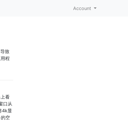
Account
会导致
应用程
器上看
窗口从
4k显
多的空