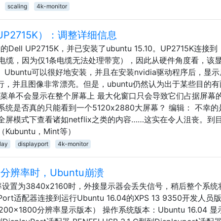
scaling
4k-monitor
l UP2715K）：调整详细信息
ell UP2715K，并已安装了ubuntu 15.10。UP2715K连接到
条显示端口电缆，因为仅1条电缆无法处理带宽），因此从硬件角度看，该
。 Ubuntu可以很好地安装，并且在安装nvidia驱动程序后，显
例运行，并且图像非常漂亮。但是，ubuntu仍然认为出于某些目的
部菜单不会显示在整个屏幕上 最大化窗口只会导致它们占据屏幕
统是否真的只能看到一个5120x2880大屏幕？ 编辑： 不幸的
屏模式下查看诸如netflix之类的内容……这实在令人沮丧。到
buntu，Mint等）
lay
displayport
4k-monitor
分辨率时，Ubuntu崩溃
设置为3840x2160时，外接显示器会丢失信号，稍后整个系统
Port适配器连接到运行Ubuntu 16.04的XPS 13 9350开发人员
0（3200x1800分辨率显示版本） 操作系统版本：Ubuntu 16.04 