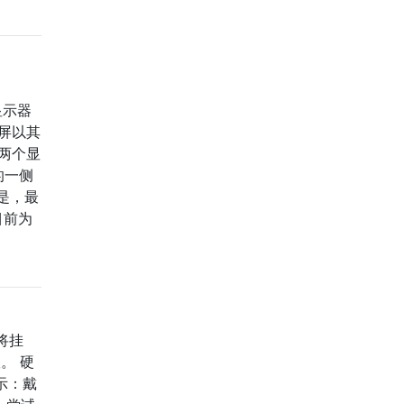
显示器
示屏以其
有两个显
的一侧
是，最
目前为
将挂
版。 硬
显示：戴