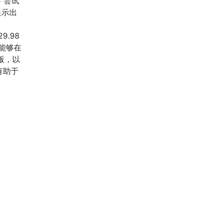
器 尝试
显示出
29.98
们能够在
版，以
有助于