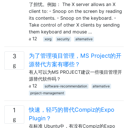
了担忧。例如： The X server allows an X
client to: - Snoop on the screen by reading
its contents. - Snoop on the keyboard. -
Take control of other X clients by sending
them keyboard and mouse …
12
xorg
security
alternative
为了管理项目管理，MS Project的开
3
源替代方案有哪些？
有人可以为MS PROJECT建议一些项目管理开
源替代软件吗？
12
software-recommendation
alternative
project-management
快速，轻巧的替代Compiz的Expo
1
Plugin？
在标准 Ubuntu中，有没有Compiz的Expo