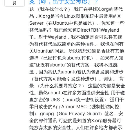
案（即，出于安全考虑）？
题 （我在找什么？） 我正在寻找X.org的替代
品，X.org是当今Linux图形系统中最常用的X-
Server（在Ubuntu中也是如此）。你知道一些
替代品吗？ 我已经知道DirectFB和Wayland
了。对于Wayland，我不确定是否可以将其视
为替代替代品或简单的某种插件。 我也在问有
关Ubuntu的问题。所以我想知道是否还有其他
选择（已经打包为ubuntu打包）。如果有人知
道“还没有ubuntu”的替代方案，我将不胜感
激，因为我认为ubuntu被认为包含发展和进步
（替代方案可能会引发这种进步）。谢谢。 背
景 （为什么我要寻找它？） 这里的关键是安全
性。虽然ubuntu在许多方面提供安全性 用于磁
盘加密的LUKS（Linux统一密钥设置） 适用于
零日攻击的AppArmor MAC（强制性访问控
制） gnupg（Gnu Privacy Guard）签名，安
全的邮件通讯 可悲的是知道的X.org服务器可
能放弃太多的安全性。人们在许多地方都表示