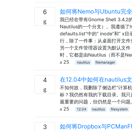
如何将Nemo与Ubuntu完
6
我已经在带有Gnome Shell 3.4.2的
Nautilus的一个分支）。我遵循了hel
defaults.list”中的“ ino
行，除了一件事：从桌面打开文件
另一个文件管理器设置为默认文件，
时，它都是由Nautilus（而不
25
nautilus
filemanager
在12.04中如何在nauti
4
不知何故，我删除了侧边栏“计算机
标？我仍然有我的下载目录。我只
最重要的问题，但仍然是一个问题。
25
12.04
nautilus
filesystem
如何将Dropbox与PCMan
3