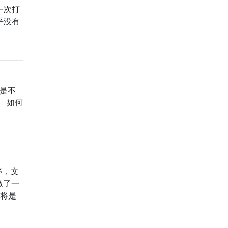
一次打
乎没有
乎是不
。 如何
序，文
做了一
西将是