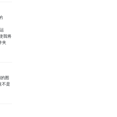
建的
常运
使我将
件夹
同的图
这不是