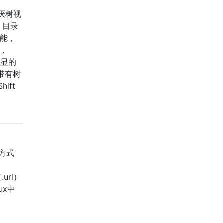
厌树视
，目录
功能，
2，
明显的
带有树
ift
捷方式
.url）
ux中