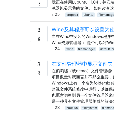
我正在使用Lubuntu 11.04，并
览器以显示我的文件。 如何改变这
25
dropbox
lubuntu
filemanage
Wine及其程序可以设置为使用U
3
当在Wine中安装的Windows程
Wine资源管理器： 是否可以将Win
24
wine
filemanager
default-p
在文件管理器中显示文件夹
3
在鹦鹉螺（或nemo）文件管理器
项目数量对我而言并不那么重要，
Windows上有一个名为folde
监视文件系统修改中运行，以确保
也愿意切换到另一个文件管理器来获
是一种具有文件管理器集成的解决
23
nautilus
filesystem
fileman