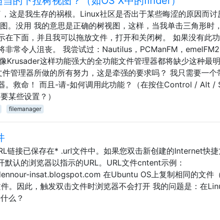
当的下拉树视图？（如OS X中的finder）
年了，这是我生存的祸根。Linux社区是否出于某些晦涩的原因而讨
视图。没用 我的意思是正确的树视图，这样，当我单击三角形时
示在下面，并且我可以拖放文件，打开和关闭树。 如果没有此
令人沮丧。 我尝试过：Nautilus，PCManFM，emelFM
即使像Krusader这样功能强大的全功能文件管理器都将缺少这种最
文件管理器所做的所有努力，这是牵强的要求吗？ 我只需要一个
！ 而且-请-如何调用此功能？（在按住Control / Alt / Sh
需要某些设置？）
filemanager
件
L链接已保存在* .url文件中。如果您双击新创建的Internet快
默认的浏览器以指示的URL。URL文件cntent示例：
p:abdennour-insat.blogspot.com 在Ubuntu OS上复制相同的文件（
文件。因此，触发双击文件时浏览器不会打开 我的问题是：在Lin
于什么？