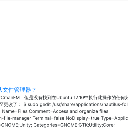
默认文件管理器？
PCmanFM，但是没有找到在Ubuntu 12.10中执行此操作的任何
sudo gedit /usr/share/applications/nautilus-fol
y] Name=Files Comment=Access and organize files
ile-manager Terminal=false NoDisplay=true Type=Applic
=GNOME;Unity; Categories=GNOME;GTK;Utility;Core;