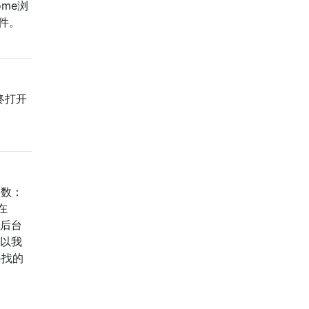
ome浏
件。
终打开
目数：
在
在后台
所以我
寻找的