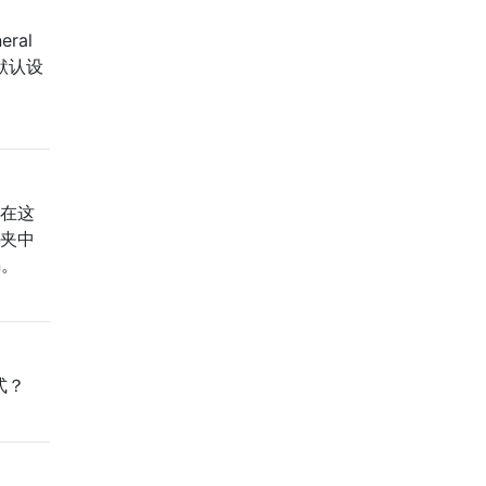
eral
s是默认设
。在这
件夹中
n。
式？