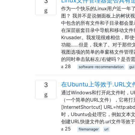
Linux文件管理器是否具有适
3
作为一个快乐的Linux用户近一
图？ 我并不是说侧面板上的树状
中包含的所有文件和子目录都会显
在深层嵌套目录中导航和移动文件将非常
Krusader。我发现很难相信，
功能……但是，我来了。对于那些
视图选项的简单的单窗格文件管理器。救命
的同时单击鼠标左/右键吗？是否
28
software-recommendation
gui
在Ubuntu上等效于.URL文
3
通过Windows和打开此文件时，UR
（一个简单的URL文件），它将打开
[InternetShortcut] URL=htt
时，Ubuntu会处理它，例如文本
创建URL快捷文件的.url文件等效
25
filemanager
url