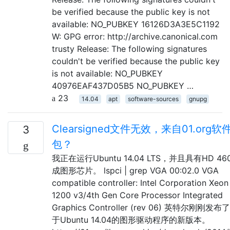
be verified because the public key is not
available: NO_PUBKEY 16126D3A3E5C1192
W: GPG error: http://archive.canonical.com
trusty Release: The following signatures
couldn't be verified because the public key
is not available: NO_PUBKEY
40976EAF437D05B5 NO_PUBKEY …
23
14.04
apt
software-sources
gnupg
Clearsigned文件无效，来自01.org软
3
包？
我正在运行Ubuntu 14.04 LTS，并且具有HD 46
成图形芯片。 lspci | grep VGA 00:02.0 VGA
compatible controller: Intel Corporation Xeon
1200 v3/4th Gen Core Processor Integrated
Graphics Controller (rev 06) 英特尔刚刚发
于Ubuntu 14.04的图形驱动程序的新版本。