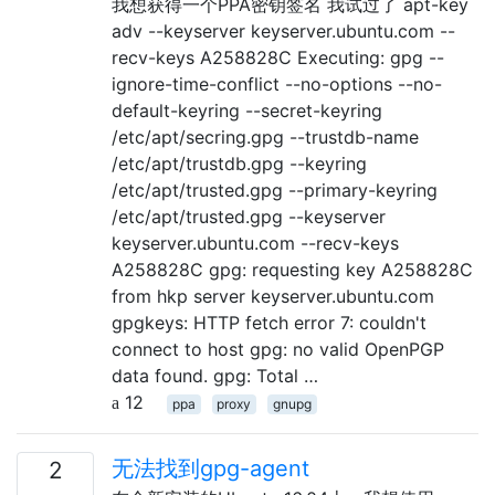
我想获得一个PPA密钥签名 我试过了 apt-key
adv --keyserver keyserver.ubuntu.com --
recv-keys A258828C Executing: gpg --
ignore-time-conflict --no-options --no-
default-keyring --secret-keyring
/etc/apt/secring.gpg --trustdb-name
/etc/apt/trustdb.gpg --keyring
/etc/apt/trusted.gpg --primary-keyring
/etc/apt/trusted.gpg --keyserver
keyserver.ubuntu.com --recv-keys
A258828C gpg: requesting key A258828C
from hkp server keyserver.ubuntu.com
gpgkeys: HTTP fetch error 7: couldn't
connect to host gpg: no valid OpenPGP
data found. gpg: Total …
12
ppa
proxy
gnupg
无法找到gpg-agent
2