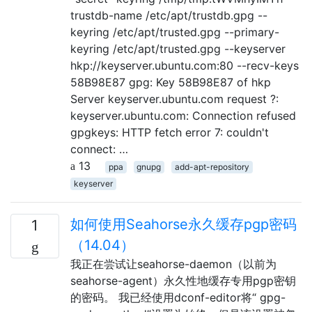
trustdb-name /etc/apt/trustdb.gpg --
keyring /etc/apt/trusted.gpg --primary-
keyring /etc/apt/trusted.gpg --keyserver
hkp://keyserver.ubuntu.com:80 --recv-keys
58B98E87 gpg: Key 58B98E87 of hkp
Server keyserver.ubuntu.com request ?:
keyserver.ubuntu.com: Connection refused
gpgkeys: HTTP fetch error 7: couldn't
connect: …
13
ppa
gnupg
add-apt-repository
keyserver
如何使用Seahorse永久缓存pgp密码
1
（14.04）
我正在尝试让seahorse-daemon（以前为
seahorse-agent）永久性地缓存专用pgp密钥
的密码。 我已经使用dconf-editor将“ gpg-