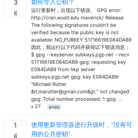
如何导入公钥？
3
运行更新时，出现以下错误。 GPG error:
http://cran.wustl.edu maverick/ Release:
The following signatures couldn't be
verified because the public key is not
available: NO_PUBKEY 51716619E084DAB9
因此，我运行以下代码并获得以下错误消息：
$ gpg --keyserver subkeys.pgp.net --recv
51716619E084DAB9 gpg: requesting key
E084DAB9 from hkp server
subkeys.pgp.net gpg: key E084DAB9:
"Michael Rutter
&lt;marutter@gmail.com&gt;" not changed
gpg: Total number processed: 1 gpg: …
27
gnupg
使用更新管理器进行升级时，“没有可
1
用的公共密钥”