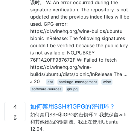
误时。 W: An error occurred during the
signature verification. The repository is not
updated and the previous index files will be
used. GPG error:
https://dl.winehq.org/wine-builds/ubuntu
bionic InRelease: The following signatures
couldn't be verified because the public key
is not available: NO_PUBKEY
76F1A20FF987672F W: Failed to fetch
https://dl.winehq.org/wine-
builds/ubuntu/dists/bionic/InRelease The …
20
apt
package-management
wine
software-sources
gnupg
如何禁用SSH和GPG的密钥环？
4
如何禁用SSH和GPG的密钥环？ 我想保留wifi
和其他物品的钥匙圈。我正在使用Ubuntu
12.04。