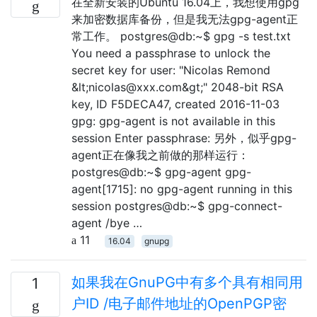
在全新安装的Ubuntu 16.04上，我想使用gpg
来加密数据库备份，但是我无法gpg-agent正
常工作。 postgres@db:~$ gpg -s test.txt
You need a passphrase to unlock the
secret key for user: "Nicolas Remond
&lt;nicolas@xxx.com&gt;" 2048-bit RSA
key, ID F5DECA47, created 2016-11-03
gpg: gpg-agent is not available in this
session Enter passphrase: 另外，似乎gpg-
agent正在像我之前做的那样运行：
postgres@db:~$ gpg-agent gpg-
agent[1715]: no gpg-agent running in this
session postgres@db:~$ gpg-connect-
agent /bye …
11
16.04
gnupg
如果我在GnuPG中有多个具有相同用
1
户ID /电子邮件地址的OpenPGP密