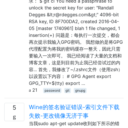
求： $ git ci You need a passphrase to
unlock the secret key for user: "Randall
Degges &lt;r@rdegges.com&gt;" 4096-bit
RSA key, ID 8F700DA2, created 2016-04-
05 [master 1740961] blah 1 file changed, 1
insertion(+) 问题是：每执行一次提交，都会
再次提示我输入GPG密码。 我想做的是将GPG
代理配置为将我的密码缓存一整天，因此只需
要输入一次即可。 我已经阅读了大量的文档和
博客文章，这是到目前为止我已经尝试过的内
容... 首先，我修改了~/.zshrc文件（使用zsh）
以设置以下内容： # GPG Agent export
GPG_TTY=$(tty) export …
21
password
git
gnupg
Wine的签名验证错误-索引文件下载
5
失败-更改镜像无济于事
当我sudo apt-get update收到如下所示的错