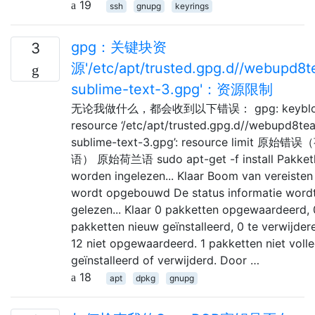
19
ssh
gnupg
keyrings
gpg：关键块资
3
源'/etc/apt/trusted.gpg.d//webupd8
sublime-text-3.gpg'：资源限制
无论我做什么，都会收到以下错误： gpg: keyblo
resource ‘/etc/apt/trusted.gpg.d//webupd8te
sublime-text-3.gpg’: resource limit 原始错
语） 原始荷兰语 sudo apt-get -f install Pakketli
worden ingelezen... Klaar Boom van vereisten
wordt opgebouwd De status informatie word
gelezen... Klaar 0 pakketten opgewaardeerd, 
pakketten nieuw geïnstalleerd, 0 te verwijder
12 niet opgewaardeerd. 1 pakketten niet volle
geïnstalleerd of verwijderd. Door …
18
apt
dpkg
gnupg