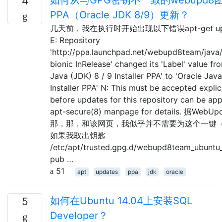
4
PPA（Oracle JDK 8/9）更新？
几天前，我在执行时开始出现以下错误apt-get up
E: Repository
'http://ppa.launchpad.net/webupd8team/java
bionic InRelease' changed its 'Label' value fr
Java (JDK) 8 / 9 Installer PPA' to 'Oracle Jav
Installer PPA' N: This must be accepted explici
before updates for this repository can be app
apt-secure(8) manpage for details. 据Web
那，那，和该网页，我似乎并不需要为这个一键
如果我取出钥匙
/etc/apt/trusted.gpg.d/webupd8team_ubuntu
pub …
51
apt
updates
ppa
jdk
oracle
如何在Ubuntu 14.04上安装SQL
5
Developer？