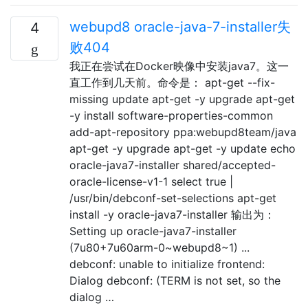
webupd8 oracle-java-7-installer失
4
败404
我正在尝试在Docker映像中安装java7。这一
直工作到几天前。命令是： apt-get --fix-
missing update apt-get -y upgrade apt-get
-y install software-properties-common
add-apt-repository ppa:webupd8team/java
apt-get -y upgrade apt-get -y update echo
oracle-java7-installer shared/accepted-
oracle-license-v1-1 select true |
/usr/bin/debconf-set-selections apt-get
install -y oracle-java7-installer 输出为：
Setting up oracle-java7-installer
(7u80+7u60arm-0~webupd8~1) ...
debconf: unable to initialize frontend:
Dialog debconf: (TERM is not set, so the
dialog …