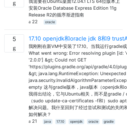
我需要在Ubuntu桌面12.04.1 LTS 64位版本上
安装Oracle Database Express Edition 11g
Release R2的循序渐进指南
22
oracle
17.10 openjdk和oracle jdk 8和9 t
5
我刚刚在新VM中安装了17.10。当我运行gradle
What went wrong: Error resolving plugin [id: 
'2.0.0'] &gt; Could not GET
'https://plugins.gradle.org/api/gradle/4.0/pl
&gt; java.lang.RuntimeException: Unexpected 
java.security.InvalidAlgorithmParameterExcep
empty 这与gradle版本，java版本（openjdk
我得出结论，它与Ubuntu相关，而不是gradle / o
（sudo update-ca-certificates -f和）sudo apt 
解决问题。我什至回到了经过尝试和测试的关闭和
如何解决？
21
java
17.10
openjdk
oracle
gradle