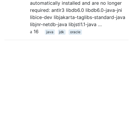
automatically installed and are no longer
required: antlr3 libdb6.0 libdb6.0-java-jni
libice-dev libjakarta-taglibs-standard-java
libjnr-netdb-java libjstl1.1-java …
16
java
jdk
oracle