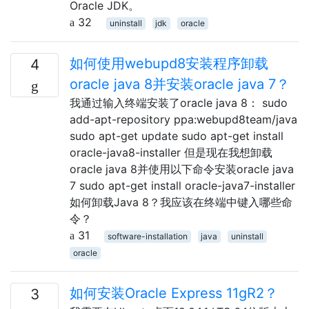
Oracle JDK。
32
uninstall
jdk
oracle
如何使用webupd8安装程序卸载
4
oracle java 8并安装oracle java 7？
我通过输入终端安装了oracle java 8： sudo
add-apt-repository ppa:webupd8team/java
sudo apt-get update sudo apt-get install
oracle-java8-installer 但是现在我想卸载
oracle java 8并使用以下命令安装oracle java
7 sudo apt-get install oracle-java7-installer
如何卸载Java 8？我应该在终端中键入哪些命
令？
31
software-installation
java
uninstall
oracle
如何安装Oracle Express 11gR2？
3