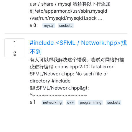
usr / share / mysql 我还将以下行添加
到/etc/apparmor.d/usr/sbin.mysqld
/var/run/mysqld/mysqld1.sock …
8
mysql
sockets
#include <SFML / Network.hpp>找
1
不到
有人可以帮我解决这个错误。尝试对网络扫描
仪进行编程 cppns.cpp:2:10: fatal error:
SFML/Network.hpp: No such file or
directory #include
&lt;SFML/Network.hpp&gt;
^~~~~~~~~~~~~~~~~~
1
networking
c++
programming
sockets