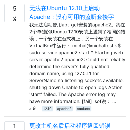
无法在Ubuntu 12.10上启动
5
Apache：没有可用的监听套接字
我无法启动使用apt-get安装的apache2。我在
2个单独的Ubuntu 12.10安装上遇到了相同的错
误，一个安装在台式机上，另一个安装在
VirtualBox中运行： michal@michaltest:~$
sudo service apache2 start * Starting web
server apache2 apache2: Could not reliably
determine the server's fully qualified
domain name, using 127.0.1.1 for
ServerName no listening sockets available,
shutting down Unable to open logs Action
'start' failed. The Apache error log may
have more information. [fail] lsof说： …
9
12.10
apache2
sockets
更改主机名后启动程序返回错误
1