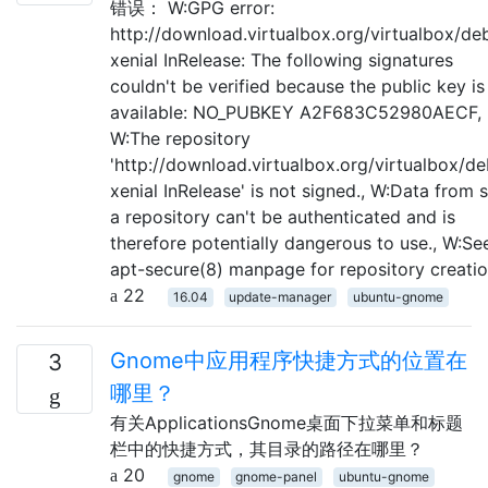
错误： W:GPG error:
http://download.virtualbox.org/virtualbox/de
xenial InRelease: The following signatures
couldn't be verified because the public key is
available: NO_PUBKEY A2F683C52980AECF,
W:The repository
'http://download.virtualbox.org/virtualbox/de
xenial InRelease' is not signed., W:Data from 
a repository can't be authenticated and is
therefore potentially dangerous to use., W:Se
apt-secure(8) manpage for repository creati
22
16.04
update-manager
ubuntu-gnome
Gnome中应用程序快捷方式的位置在
3
哪里？
有关ApplicationsGnome桌面下拉菜单和标题
栏中的快捷方式，其目录的路径在哪里？
20
gnome
gnome-panel
ubuntu-gnome