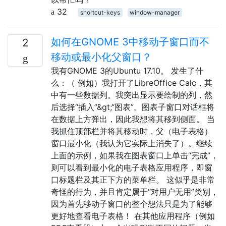
32
shortcut-keys
window-manager
如何在GNOME 3中移动子窗口而不
2
移动或最小化父窗口？
我有GNOME 3的Ubuntu 17.10。 发生了什
么：（ 例如）我打开了LibreOffice Calc，其
中有一些数据列。我突出显示要绘制的列，然
后选择“插入”&gt;“图表”。图表子窗口对话框将
在数据上方弹出，因此我想将其移到侧面。 当
我抓住顶部栏并将其移动时，父（电子表格）
窗口最小化（我认为它实际上消失了）。继续
上面的示例，如果我在图表窗口上单击“完成”，
则可以看到最小化的电子表格应用程序，即窗
口标题栏及其正下方的菜单栏。 这似乎是非常
奇怪的行为，并且肯定属于“对用户无用”类别，
因为首先移动子窗口的整个想法只是为了能够
更好地查看电子表格！ 在其他应用程序（例如