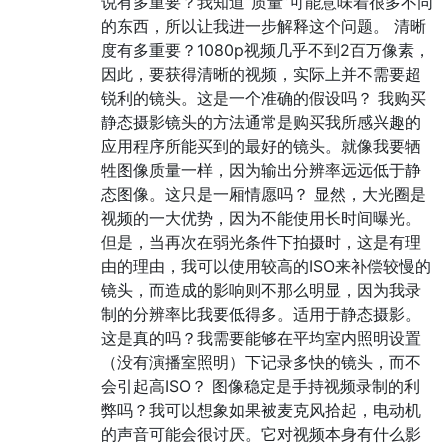
说有多重要？我知道“质量”可能意味着很多不同
的东西，所以让我进一步解释这个问题。 清晰
度有多重要？1080p视频几乎不到2百万像素，
因此，要获得清晰的视频，实际上并不需要超
锐利的镜头。这是一个准确的假设吗？ 我购买
静态摄影镜头的方法通常是购买我所感兴趣的
应用程序所能买到的最好的镜头。就像我要牺
牲图像质量一样，因为输出分辨率远远低于静
态图像。这只是一厢情愿吗？ 显然，大光圈是
视频的一大优势，因为不能使用长时间曝光。
但是，当再次在弱光条件下拍摄时，这是有理
由的理由，我可以使用较高的ISO来补偿较慢的
镜头，而造成的影响则不那么明显，因为我录
制的分辨率比我要低得多。适用于静态摄影。
这是真的吗？我需要能够在平均室内照明设置
（没有演播室照明）下记录多快的镜头，而不
会引起高ISO？ 图像稳定是手持视频录制的利
弊吗？我可以想象如果被麦克风拾起，电动机
的声音可能会很讨厌。它对视频本身有什么影