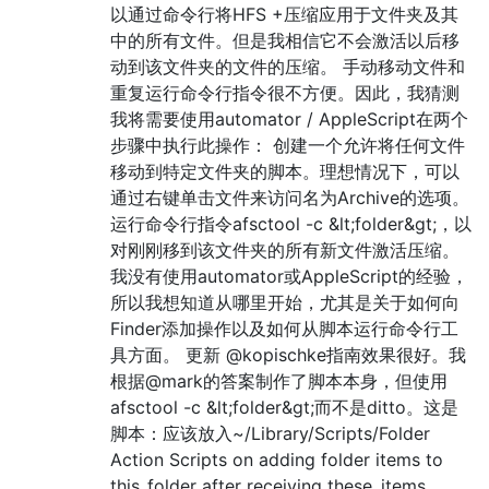
以通过命令行将HFS +压缩应用于文件夹及其
中的所有文件。但是我相信它不会激活以后移
动到该文件夹​​的文件的压缩。 手动移动文件和
重复运行命令行指令很不方便。因此，我猜测
我将需要使用automator / AppleScript在两个
步骤中执行此操作： 创建一个允许将任何文件
移动到特定文件夹的脚本。理想情况下，可以
通过右键单击文件来访问名为Archive的选项。
运行命令行指令afsctool -c &lt;folder&gt;，以
对刚刚移到该文件夹​​的所有新文件激活压缩。
我没有使用automator或AppleScript的经验，
所以我想知道从哪里开始，尤其是关于如何向
Finder添加操作以及如何从脚本运行命令行工
具方面。 更新 @kopischke指南效果很好。我
根据@mark的答案制作了脚本本身，但使用
afsctool -c &lt;folder&gt;而不是ditto。这是
脚本：应该放入~/Library/Scripts/Folder
Action Scripts on adding folder items to
this_folder after receiving these_items