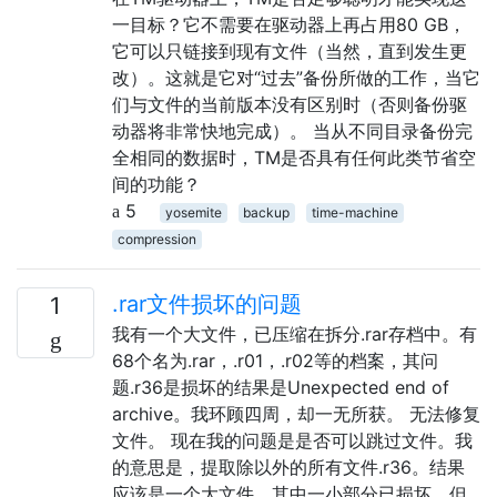
一目标？它不需要在驱动器上再占用80 GB，
它可以只链接到现有文件（当然，直到发生更
改）。这就是它对“过去”备份所做的工作，当它
们与文件的当前版本没有区别时（否则备份驱
动器将非常快地完成）。 当从不同目录备份完
全相同的数据时，TM是否具有任何此类节省空
间的功能？
5
yosemite
backup
time-machine
compression
.rar文件损坏的问题
1
我有一个大文件，已压缩在拆分.rar存档中。有
68个名为.rar，.r01，.r02等的档案，其问
题.r36是损坏的结果是Unexpected end of
archive。我环顾四周，却一无所获。 无法修复
文件。 现在我的问题是是否可以跳过文件。我
的意思是，提取除以外的所有文件.r36。结果
应该是一个大文件，其中一小部分已损坏，但